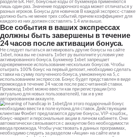
разделе БК. Нет, бонусные коды от букмекера применяются
лишь один раз. Значение подарочного кода может отличаться у
разных игроков. Бонусы для новичков В каждой экспресс-ставке
должно быть не менее трех событий, причем коэффициент для
каждого из них должен составлять 1.4 или выше.
Все события в ваших экспрессах
должны быть завершены в течение
24 часов после активации бонуса.
Не следует пытаться активировать другие бонусы на сайте
1xbet, пока вы не
скачать 1хбет ру
выполните условия уже
активированного бонуса. Букмекер 1xbet запрещает
одновременное использование нескольких бонусов. Чтобы
отыграть 100% бонус на первый депозит, необходимо сделать
ставки на сумму полученного бонуса, умноженную на 5, с
использованием экспрессов. Бонус будет представлен в виде
промокода в течение 24 часов после рассчитанной ставки.
Промокод 1xbet можно ввести как при регистрации (это
актуально для новых пользователей), так и в уже
авторизованном аккаунте.
Для этого подарочный бонус
необходимо ввести в поле купона для ставок. Действующим
клиентам Фонбет предлагаются другие бонусы, VIP-кэшбэк,,
бонус-маркет и персональные акции в личном кабинете. Они
автоматически связываются с аккаунтом без необходимости
ввода промокода. Чтобы участвовать в данных программах,
необходимо следить за разделом «Акции» на сайте или в