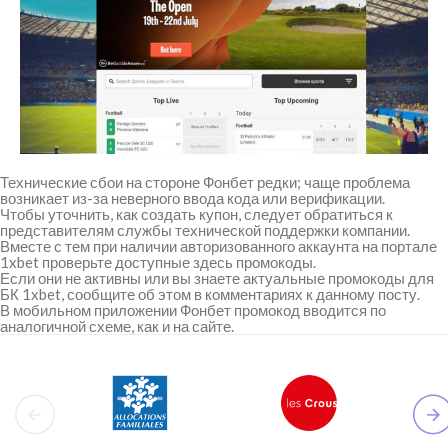
Технические сбои на стороне Фонбет редки; чаще проблема
возникает из-за неверного ввода кода или верификации.
Чтобы уточнить, как создать купон, следует обратиться к
представителям службы технической поддержки компании.
Вместе с тем при наличии авторизованного аккаунта на портале
1xbet проверьте доступные здесь промокоды.
Если они не активны или вы знаете актуальные промокоды для
БК 1xbet, сообщите об этом в комментариях к данному посту.
В мобильном приложении Фонбет промокод вводится по
аналогичной схеме, как и на сайте.