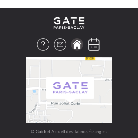
© Guichet Accueil des Talents Étrangers