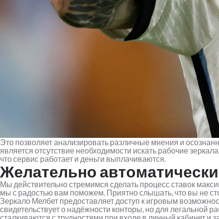
Это позволяет анализировать различные мнения и осознан
является отсутствие необходимости искать рабочие зеркала, д
что сервис работает и деньги выплачиваются.
Желательно автоматически,
Мы действительно стремимся сделать процесс ставок макси
мы с радостью вам поможем. Приятно слышать, что вы не ст
Зеркало Мелбет предоставляет доступ к игровым возможно
свидетельствует о надёжности конторы, но для легальной р
сталкиваются с трудностями при входе в личный кабинет и з