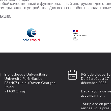
обой качественный и функциональный инструмент для ставо
змеры вашего устройства. Для всех способов вывода, кроме
акции.
Bibliothèque Universitaire
Période d'ouvertur
Université Paris-Saclay
Du 29 août au 17
Bât 407 rue du Doyen Georges
décembre 2025
Poitou
91400 Orsay
Deux façons de se
accompagner :
- Sur place en pre
rendez-vous préal