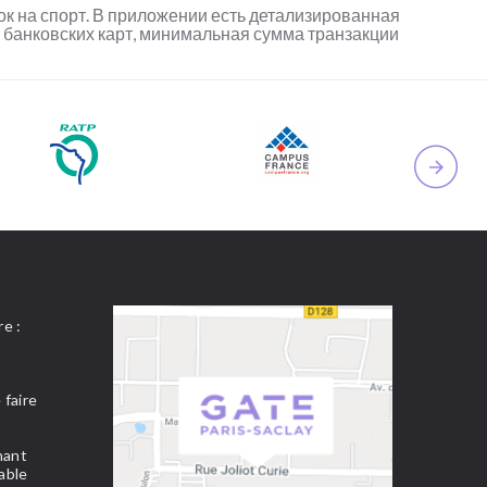
к на спорт. В приложении есть детализированная
 банковских карт, минимальная сумма транзакции
e :
 faire
nant
able