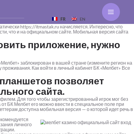
FR
EN
матически
https://itmastak.ru
начисляется. Интересно, что
ти, что и на официальном сайте.
Мобильная версия сайта
овить приложение, нужно
Мелбет» заблокирован в вашей стране (измените регион на
 проживания. Как войти в личный кабинет БК «Мелбет» Все
 планшетов позволяет
льного сайта.
филем. Для того чтобы зарегистрированный игрок мог без
от БК Мелбет его можно ввести в специальное поле при
еттерам доступна мобильная версия — о которой идет речь в
екомендуется
азания личного
трации.