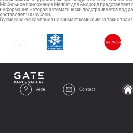
Мобильное приложение Мелбет для Андроид представляет с
информация, которая автоматически подстраивается под ра
составляет 100 рублей.
Букмекерская компания не взимает комиссию за такие транз
Aide
Contact