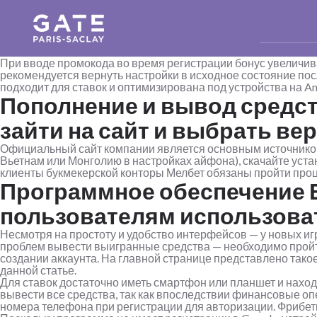
При вводе промокода во время регистрации бонус увеличив
рекомендуется вернуть настройки в исходное состояние пос
подходит для ставок и оптимизирована под устройства на And
Пополнение и вывод средст
зайти на сайт и выбрать вер
Официальный сайт компании является основным источником 
Вьетнам или Монголию в настройках айфона), скачайте уста
клиенты букмекерской конторы Мелбет обязаны пройти про
Программное обеспечение Б
пользователям использова
Несмотря на простоту и удобство интерфейсов — у новых и
проблем вывести выигранные средства — необходимо пройти
создании аккаунта. На главной странице представлено тако
данной статье.
Для ставок достаточно иметь смартфон или планшет и наход
вывести все средства, так как впоследствии финансовые о
номера телефона при регистрации для авторизации. Фрибе