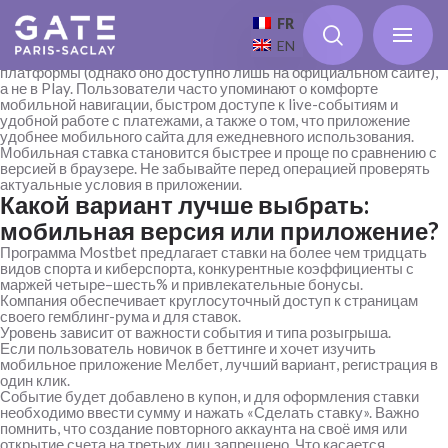
У приложения отличный интерфейс, который позволяет легко
делать ставки. Зеркало Мелбет имеет смысл скачивать только в
FR
случае поездки за границу, если в стране присутствуют
EN
блокировки к букмекеру. У MELbet есть приложение для своей
платформы (однако оно доступно лишь на официальном сайте),
а не в Play.
Пользователи часто упоминают о комфорте
мобильной навигации, быстром доступе к live-событиям и
удобной работе с платежами, а также о том, что приложение
удобнее мобильного сайта для ежедневного использования.
Мобильная ставка становится быстрее и проще по сравнению с
версией в браузере. Не забывайте перед операцией проверять
актуальные условия в приложении.
Какой вариант лучше выбрать:
мобильная версия или приложение?
Программа Mostbet предлагает ставки на более чем тридцать
видов спорта и киберспорта, конкурентные коэффициенты с
маржей четыре–шесть% и привлекательные бонусы.
Компания обеспечивает круглосуточный доступ к страницам
своего гемблинг-рума и для ставок.
Уровень зависит от важности события и типа розыгрыша.
Если пользователь новичок в беттинге и хочет изучить
мобильное приложение Мелбет, лучший вариант, регистрация в
один клик.
Событие будет добавлено в купон, и для оформления ставки
необходимо ввести сумму и нажать «Сделать ставку». Важно
помнить, что создание повторного аккаунта на своё имя или
открытие счета на третьих лиц запрещено. Что касается