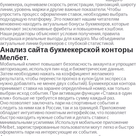
букмекера, оцениваем скорость регистрации, транзакций, широту
линии, уровень маржи и другие важные показатели. Чтобы
упростить процесс оформления ставок, необходимо выбрать
подходящую платформу. Это помогает нашим читателям
мгновенно находить актуальные бонусы букмекеров, которые
включают эксклюзивные фрибеты и повышенные кэшбэки.
Наши редакторы объясняют условия получения, правила
отыгрыша и реальные выгоды для каждого. Мы объединили
актуальные линии букмекеров с глубокой статистикой.
Анализ сайта букмекерской конторы
Мелбет.
Мобильный клиент повышает безопасность аккаунта и упрощает
авторизацию, используя пин-код и биометрические данные.
Затем необходимо нажать на коэффициент желаемого
результата, чтобы перенести прогноз в купон (для экспресса
нужно добавлять не менее двух событий). Букмекерская контора
принимает ставки на заранее определённый номер, как только
выбран исход события. При активации функции «Ставка в один
клик» больше не требуется вводить сумму каждый раз.
Оно позволяет заключать пари на спортивные события и
следить за ними как в России, так и за границей. Приложение
обладает интуитивно понятным интерфейсом, что позволяет
быстро находить нужные события и делать ставки с
минимальными усилиями. Используя мобильное приложение
Melbet, зарегистрированные пользователи могут легко и быстро
оформлять пари на интересующие их события.