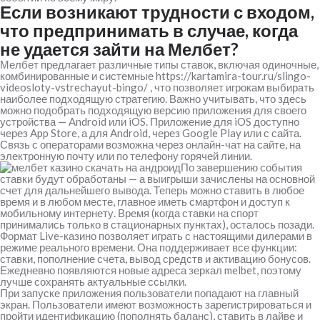
Если возникают трудности с входом,
что предпринимать в случае, когда
не удается зайти на Мелбет?
Мелбет предлагает различные типы ставок, включая одиночные,
комбинированные и системные
https://kartamira-tour.ru/slingo-
videosloty-vstrechayut-bingo/
, что позволяет игрокам выбирать
наиболее подходящую стратегию. Важно учитывать, что здесь
можно подобрать подходящую версию приложения для своего
устройства — Android или iOS. Приложение для iOS доступно
через App Store, а для Android, через Google Play или с сайта.
Связь с операторами возможна через онлайн-чат на сайте, на
электронную почту или по телефону горячей линии.
По завершению события
ставки будут обработаны — а выигрыши зачислены на основной
счет для дальнейшего вывода. Теперь можно ставить в любое
время и в любом месте, главное иметь смартфон и доступ к
мобильному интернету. Время (когда ставки на спорт
принимались только в стационарных пунктах), осталось позади.
Формат Live-казино позволяет играть с настоящими дилерами в
режиме реального времени. Она поддерживает все функции:
ставки, пополнение счета, вывод средств и активацию бонусов.
Ежедневно появляются новые адреса зеркал melbet, поэтому
лучше сохранять актуальные ссылки.
При запуске приложения пользователи попадают на главный
экран. Пользователи имеют возможность зарегистрироваться и
пройти идентификацию (пополнять баланс), ставить в лайве и