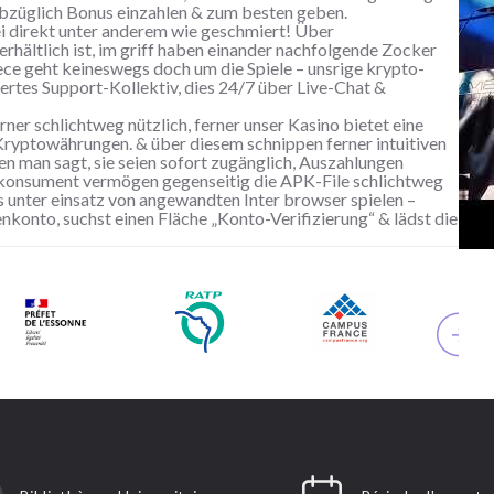
bzüglich Bonus einzahlen & zum besten geben.
i direkt unter anderem wie geschmiert! Über
hältlich ist, im griff haben einander nachfolgende Zocker
ce geht keineswegs doch um die Spiele – unsrige krypto-
ertes Support-Kollektiv, dies 24/7 über Live-Chat &
ner schlichtweg nützlich, ferner unser Kasino bietet eine
Kryptowährungen. & über diesem schnippen ferner intuitiven
n man sagt, sie seien sofort zugänglich, Auszahlungen
konsument vermögen gegenseitig die APK-File schlichtweg
 unter einsatz von angewandten Inter browser spielen –
nkonto, suchst einen Fläche „Konto-Verifizierung“ & lädst die