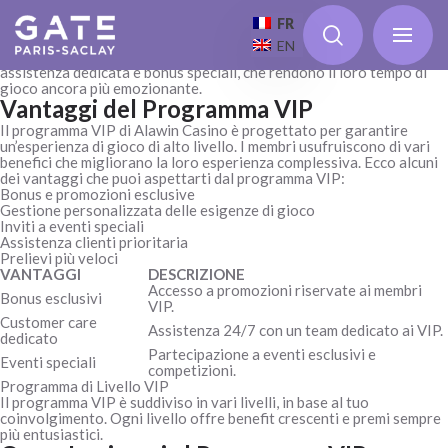
Il programma VIP di Alawin Casino offre un’esperienza esclusiva e
premi entusiasmanti per i suoi giocatori più fedeli.
FR
Alawin Casino
registrazione
è il primo passo per accedere a questi vantaggi unici. I
EN
membri VIP possono beneficiare di offerte personalizzate,
assistenza dedicata e bonus speciali, che rendono il loro tempo di
gioco ancora più emozionante.
Vantaggi del Programma VIP
Il programma VIP di Alawin Casino è progettato per garantire
un’esperienza di gioco di alto livello. I membri usufruiscono di vari
benefici che migliorano la loro esperienza complessiva. Ecco alcuni
dei vantaggi che puoi aspettarti dal programma VIP:
Bonus e promozioni esclusive
Gestione personalizzata delle esigenze di gioco
Inviti a eventi speciali
Assistenza clienti prioritaria
Prelievi più veloci
VANTAGGI
DESCRIZIONE
Accesso a promozioni riservate ai membri
Bonus esclusivi
VIP.
Customer care
Assistenza 24/7 con un team dedicato ai VIP.
dedicato
Partecipazione a eventi esclusivi e
Eventi speciali
competizioni.
Programma di Livello VIP
Il programma VIP è suddiviso in vari livelli, in base al tuo
coinvolgimento. Ogni livello offre benefit crescenti e premi sempre
più entusiastici.