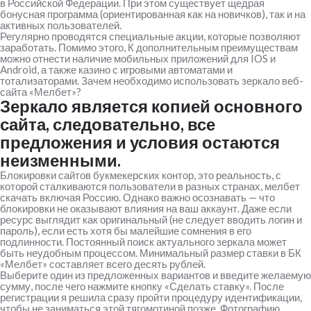
в Российской Федерации. При этом существует щедрая
бонусная программа (ориентированная как на новичков), так и на
активных пользователей.
Регулярно проводятся специальные акции, которые позволяют
заработать. Помимо этого, К дополнительным преимуществам
можно отнести наличие мобильных приложений для IOS и
Android, а также казино с игровыми автоматами и
тотализаторами. Зачем необходимо использовать зеркало веб-
сайта «Мелбет»?
Зеркало является копией основного
сайта, следовательно, все
предложения и условия остаются
неизменными.
Блокировки сайтов букмекерских контор, это реальность, с
которой сталкиваются пользователи в разных странах,
мелбет
скачать
включая Россию. Однако важно осознавать — что
блокировки не оказывают влияния на ваш аккаунт. Даже если
ресурс выглядит как оригинальный (не следует вводить логин и
пароль), если есть хотя бы малейшие сомнения в его
подлинности. Постоянный поиск актуального зеркала может
быть неудобным процессом. Минимальный размер ставки в БК
«Мелбет» составляет всего десять рублей.
Выберите один из предложенных вариантов и введите желаемую
сумму, после чего нажмите кнопку «Сделать ставку». После
регистрации я решила сразу пройти процедуру идентификации,
чтобы не заниматься этой тягомотиной позже. Фотографию