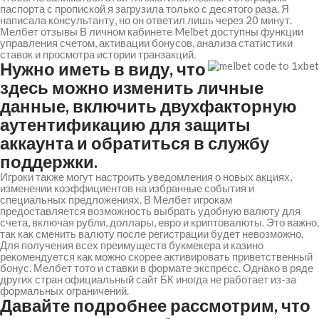
паспорта с пропиской я загрузила только с десятого раза. Я
написала консультанту, но он ответил лишь через 20 минут.
Мелбет отзывы В личном кабинете Melbet доступны функции
управления счетом, активации бонусов, анализа статистики
ставок и просмотра истории транзакций.
Нужно иметь в виду, что
здесь можно изменить личные
данные, включить двухфакторную
аутентификацию для защиты
аккаунта и обратиться в службу
поддержки.
Игроки также могут настроить уведомления о новых акциях,
изменении коэффициентов на избранные события и
специальных предложениях. В Мелбет игрокам
предоставляется возможность выбрать удобную валюту для
счета, включая рубли, доллары, евро и криптовалюты. Это важно,
так как сменить валюту после регистрации будет невозможно.
Для получения всех преимуществ букмекера и казино
рекомендуется как можно скорее активировать приветственный
бонус. Мелбет тото и ставки в формате экспресс. Однако в ряде
других стран официальный сайт БК иногда не работает из-за
формальных ограничений.
Давайте подробнее рассмотрим, что