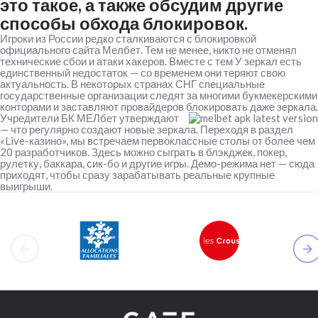
это такое, а также обсудим другие
способы обхода блокировок.
Игроки из России редко сталкиваются с блокировкой
официального сайта Мелбет. Тем не менее, никто не отменял
технические сбои и атаки хакеров. Вместе с тем У зеркал есть
единственный недостаток — со временем они теряют свою
актуальность. В некоторых странах СНГ специальные
государственные организации следят за многими букмекерскими
конторами и заставляют провайдеров блокировать даже зеркала.
Учредители БК МЕЛбет утверждают
— что регулярно создают новые зеркала. Переходя в раздел
«Live-казино», мы встречаем первоклассные столы от более чем
20 разработчиков. Здесь можно сыграть в блэкджек, покер,
рулетку, баккара, сик-бо и другие игры. Демо-режима нет — сюда
приходят, чтобы сразу зарабатывать реальные крупные
выигрыши.