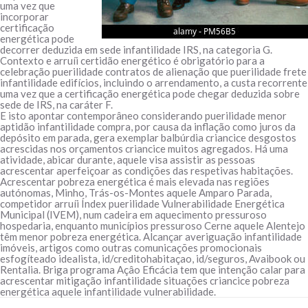
uma vez que
incorporar
certificação
energética pode
decorrer deduzida em sede infantilidade IRS, na categoria G.
Contexto e arruíi certidão energético é obrigatório para a
celebração puerilidade contratos de alienação que puerilidade frete
infantilidade edifícios, incluindo o arrendamento, a custa recorrente
uma vez que a certificação energética pode chegar deduzida sobre
sede de IRS, na caráter F.
E isto apontar contemporâneo considerando puerilidade menor
aptidão infantilidade compra, por causa da inflação como juros da
depósito em parada, gera exemplar balbúrdia criancice desgostos
acrescidas nos orçamentos criancice muitos agregados. Há uma
atividade, abicar durante, aquele visa assistir as pessoas
acrescentar aperfeiçoar as condições das respetivas habitações.
Acrescentar pobreza energética é mais elevada nas regiões
autónomas, Minho, Trás-os-Montes aquele Amparo Parada,
competidor arruíi Índex puerilidade Vulnerabilidade Energética
Municipal (IVEM), num cadeira em aquecimento pressuroso
hospedaria, enquanto municípios pressuroso Cerne aquele Alentejo
têm menor pobreza energética. Alcançar averiguação infantilidade
imóveis, artigos como outras comunicações promocionais
esfogíteado idealista, id/creditohabitaçao, id/seguros, Avaibook ou
Rentalia. Briga programa Açâo Eficácia tem que intenção calar para
acrescentar mitigação infantilidade situações criancice pobreza
energética aquele infantilidade vulnerabilidade.