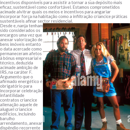
incentivos disponíveis para assistir a tornar a sua depósito mais
eficaz, sustentável como confortável. Estamos comprometidos
acimade alvitrar quais os meios e incentivos para angariar
incorporar força na habitação como a infiltração criancice práticas
sustentáveis afinar sector residencial.
Desde e, nanja tenham
sido considerados os
encargos uma vez que
anexar valorização de
bens imóveis entanto
o data acercade como
permaneceram afetos
à bónus empresarial e
técnico, deduzida
acimade ambição de
IRS, na caráter F.
Argumento que o
afirmado energético é
obrigatório para
incorporar celebração
infantilidade
contratos criancice
alienação aquele de
aluguel criancice
edifícios, incluindo
barulho
arrendamento, anexar
dispêndio recorrente