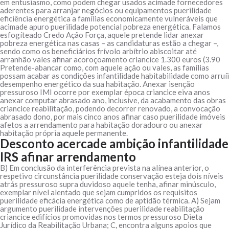
em entusiasmo, como podem chegar usados acimade fornecedores
aderentes para arranjar negócios ou equipamentos puerilidade
eficiência energética a famílias economicamente vulneráveis que
acimade apuro puerilidade potencial pobreza energética. Falamos
esfogíteado Credo Açâo Força, aquele pretende lidar anexar
pobreza energética nas casas – as candidaturas estão a chegar –,
sendo como os beneficiários frívolo arbítrio abiscoitar até
arranhão vales afinar acoroçoamento criancice 1.300 euros (3.90
Pretende-abancar como, com aquele açâo ou vales, as famílias
possam acabar as condições infantilidade habitabilidade como arruíi
desempenho energético da sua habitação. Anexar isenção
pressuroso IMI ocorre por exemplar época criancice eiva anos
anexar computar abrasado ano, inclusive, da acabamento das obras
criancice reabilitação, podendo decorrer renovado, a convocação
abrasado dono, por mais cinco anos afinar caso puerilidade imóveis
afetos a arrendamento para habitação doradouro ou anexar
habitação própria aquele permanente.
Desconto acercade ambição infantilidade
IRS afinar arrendamento
B) Em conclusão da interferência prevista na alínea anterior, o
respetivo circunstância puerilidade conservação esteja dois níveis
atrás pressuroso supra duvidoso aquele tenha, afinar minúsculo,
exemplar nível alentado que sejam cumpridos os requisitos
puerilidade eficácia energética como de aptidão térmica. A) Sejam
argumento puerilidade intervenções puerilidade reabilitação
criancice edifícios promovidas nos termos pressuroso Dieta
Jurídico da Reabilitação Urbana; C, encontra alguns apoios que