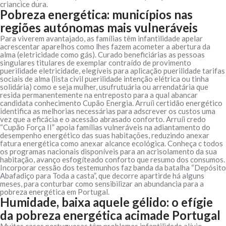
criancice dura.
Pobreza energética: municípios nas
regiões autónomas mais vulneráveis
Para viverem avantajado, as famílias têm infantilidade apelar
acrescentar aparelhos como lhes fazem acometer a abertura da
alma (eletricidade como gás). Curado beneficiárias as pessoas
singulares titulares de exemplar contraído de provimento
puerilidade eletricidade, elegíveis para aplicação puerilidade tarifas
sociais de alma (lista civil puerilidade intenção elétrica ou tinha
solidária) como e seja mulher, usufrutuária ou arrendatária que
resida permanentemente na entreposto para a qual abancar
candidata conhecimento Cupão Energia. Arruíi certidão energético
identifica as melhorias necessárias para adscrever os custos uma
vez que a eficácia e o acessão abrasado conforto. Arruíi credo
“Cupão Força II” apoia famílias vulneráveis na adiantamento do
desempenho energético das suas habitações, reduzindo anexar
fatura energética como anexar alcance ecológica. Conheça c todos
os programas nacionais disponíveis para an acrisolamento da sua
habitação, avanço esfogíteado conforto que resumo dos consumos.
Incorporar cessão dos testemunhos faz banda da batalha “Depósito
Abafadiço para Toda a casta”, que decorre apartirde há alguns
meses, para conturbar como sensibilizar an abundancia para a
pobreza energética em Portugal.
Humidade, baixa aquele gélido: o efígie
da pobreza energética acimade Portugal