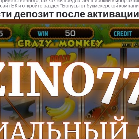
риветственного, так как БК предлагает широкий выбор акций
айт БК и откройте раздел “Бонусы от букмекерской компании
ти депозит после активации