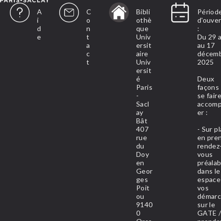
A
C
Bibli
Périod
i
o
othè
d'ouve
d
n
que
:
e
t
Univ
Du 29 
a
ersit
au 17
c
aire
décem
t
Univ
2025
ersit
é
Deux
Paris
façons
-
se fair
Sacl
accom
ay
er :
Bât
407
- Sur p
rue
en pre
du
rendez
Doy
vous
en
préalab
Geor
dans le
ges
espace
Poit
vos
ou
démar
9140
sur le
0
GATE 