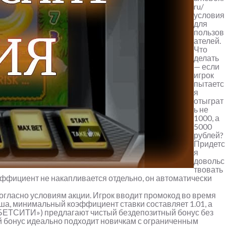
ru/
условия
для
пользов
ателей.
Что
делать
— если
игрок
пытаетс
я
отыграт
ь не
1000, а
5000
рублей?
Придетс
я
довольс
твовать
ффициент не накапливается отдельно, он автоматически
согласно условиям акции. Игрок вводит промокод во время
ша, минимальный коэффициент ставки составляет 1.01, а
и «БЕТСИТИ») предлагают чистый бездепозитный бонус без
ой бонус идеально подходит новичкам с ограниченным