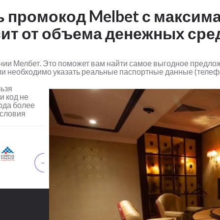
ь промокод Melbet с макси
т от объема денежных сред
нии Мелбет. Это поможет вам найти самое выгодное предлож
и необходимо указать реальные паспортные данные (телефон
льзя
и код не
ода более
условия