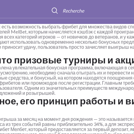
Recherche
есть возможность выбрать фрибет для множества видов спорт
елей MelBet, которым начисляется кэшбэк с каждой проигра
всех категорий игроков — от новичков до ветеранов, и у ка
ают использовать одновременно несколько бонусных предло
риносит удачу, пользователь просто зачисляет выигрыш на 
что призовые турниры и акц
авлена увлекательная бонусная программа, включающая в се
смотрению, необходимо сначала отыграть их и перевести на 
ные средства, и бонусный, на котором находятся поощрения 
 фрибетов или промокодов после регистрации. Главным треб
ользователя. Одним из значительных преимуществ междунаро
едложений и розыгрышей.
ное, его принцип работы и 
игрыша за месяц на момент дня рождения — это называется
са из трех событий равны приблизительно 34%, а для экспре
Фрибет Мелбет, который предоставляется за первый депозит,