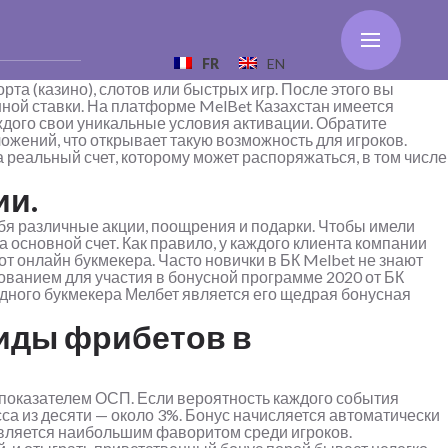
FR
EN
а (казино), слотов или быстрых игр. После этого вы
нной ставки. На платформе MelBet Казахстан имеется
ждого свои уникальные условия активации.
Обратите
жений, что открывает такую возможность для игроков.
реальный счет, которому может распоряжаться, в том числе
ии.
бя различные акции, поощрения и подарки. Чтобы имели
основной счет. Как правило, у каждого клиента компании
от онлайн букмекера. Часто новички в БК Melbet не знают
ованием для участия в бонусной программе 2020 от БК
дного букмекера Мелбет является его щедрая бонусная
виды фрибетов в
 показателем ОСП. Если вероятность каждого события
сса из десяти — около 3%. Бонус начисляется автоматически
 является наибольшим фаворитом среди игроков.