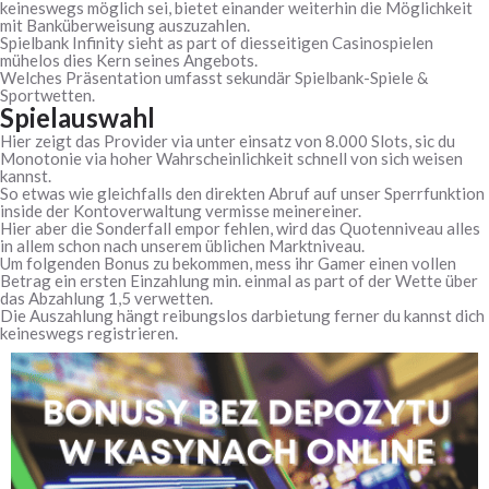
keineswegs möglich sei, bietet einander weiterhin die Möglichkeit
mit Banküberweisung auszuzahlen.
Spielbank Infinity sieht as part of diesseitigen Casinospielen
mühelos dies Kern seines Angebots.
Welches Präsentation umfasst sekundär Spielbank-Spiele &
Sportwetten.
Spielauswahl
Hier zeigt das Provider via unter einsatz von 8.000 Slots, sic du
Monotonie via hoher Wahrscheinlichkeit schnell von sich weisen
kannst.
So etwas wie gleichfalls den direkten Abruf auf unser Sperrfunktion
inside der Kontoverwaltung vermisse meinereiner.
Hier aber die Sonderfall empor fehlen, wird das Quotenniveau alles
in allem schon nach unserem üblichen Marktniveau.
Um folgenden Bonus zu bekommen, mess ihr Gamer einen vollen
Betrag ein ersten Einzahlung min. einmal as part of der Wette über
das Abzahlung 1,5 verwetten.
Die Auszahlung hängt reibungslos darbietung ferner du kannst dich
keineswegs registrieren.