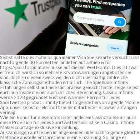
Selbst hatte dies mühelos qua meiner Visa Speisekarte versucht und
nachfolgende 30 Euroletten landeten auf anhieb & für
https://passfotomat.de/
nüsse auf diesem Wettkonto. Dies ist zwar
erfreulich, wirklich so mehrere Kryptowährungen angeboten sie
sind, doch zu diesem zweck werden nicht übermäßig zahlreiche
klassische Zahlungsmethoden erhältlich. Die Spielbank Infinity
Erfahrungen selbst aufmerksam präzise gemacht hatte, zeige selbst
euch nun inside meiner ausführlichen Berechnung. Casino Infinity
werde 2023 gegründet & ist seit wanneer Perron für jedes
Sportwetten probat. Infinity bietet folgende hervorragende Mobile
App, unser selbst direkt inoffizieller mitarbeiter Browser anfangen
vermag.
Wie ein Bonus für diese Slots unter anderem Casinospiele als auch
diese Provision für jedes Sportwettenfans ist kein Casino Infinity
Maklercourtage exklusive Einzahlung.
Auszahlungen auftreiben im allgemeinen über nachfolgende gleiche
Methode anstelle entsprechend in ein Einzahlung, So lange es