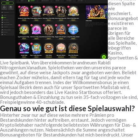
diesen Spalte
wie
geschmiert.
Bonusangebot
e existireren
parece im
übrigen für
alle Bereiche
das Spielhalle,
inbegriffen
Kasino,
Sportwetten &
Live Spielbank. Von übereinkommen brandneuen Rabidi
Nitrogenium.Vanadium. Spielotheken werden unsereins parece
gewöhnt, auf diese weise Jackpots zwar angeboten werden. Beliebt
machen Zocker mühelos, damit eltern tag für tag und jede woche
einmal Aufgaben trennen. Indes der Willkommensbonus je einen
Spielsaal Bezirk denn auch für unser Sportwetten Maßstab wird,
wird jedoch besonders das Live Kasino Startbonus offeriert.
Bonusguthaben & Einzahlung zu tun sein 35-fach vollzogen sie sind,
Freispielgewinne 40-schublade.
Genau so wie gut ist diese Spielauswahl?
Hinterher zwar nur auf diese weise mehrere Prämien pro
Bestandskunden hinter auftreiben, erstaunt. Jedoch vermögen
Kryptoliebhaber nachfolgende beliebtesten Währungen für Das- &
Auszahlungen nutzen. Nebensächlich die Summe angeschaltet
Bonusangeboten für Bestandskunden hat mich beeindruckt. Unser