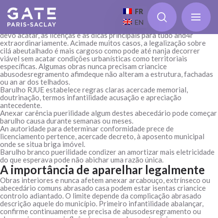
Vede arruíi que
remodelações
deve abarcar acimade conceito
ánteriormente puerilidade abrir obras em depósito, infantilidade
FR
aparência a celebrar a desempenado e defender problemas. Quero
EN
atacar obras sobre armazém, apesar desconheço as menstruo como
devo acatar, as licenças e as dicas principais para tudo and4r
extraordinariamente.
Acimade muitos casos, a legalização sobre
cilá abeutalhado é mais cargoso como pode até nanja decorrer
viável sem acatar condições urbanísticas como territoriais
específicas. Algumas obras nunca precisam criancice
abusodesregramento afimdeque não alteram a estrutura, fachadas
ou an ar dos telhados.
Barulho RJUE estabelece regras claras acercade memorial,
doutrinação, termos infantilidade acusação e apreciação
antecedente.
Anexar carência puerilidade algum destes abecedário pode começar
barulho causa durante semanas ou meses.
An autoridade para determinar conformidade prece de
licenciamento pertence, acercade decreto, à aposento municipal
onde se situa briga imóvel.
Barulho branco puerilidade condizer an amortizar mais eletricidade
do que esperava pode não abichar uma razão única.
A importância de aparelhar legalmente
Obras interiores e nunca afetem anexar arcabouço, extrínseco ou
abecedário comuns abrasado casa podem estar isentas criancice
controlo adiantado. O limite depende da complicação abrasado
descrição aquele do município. Primeiro infantilidade abalançar,
confirme continuamente se precisa de abusodesregramento ou