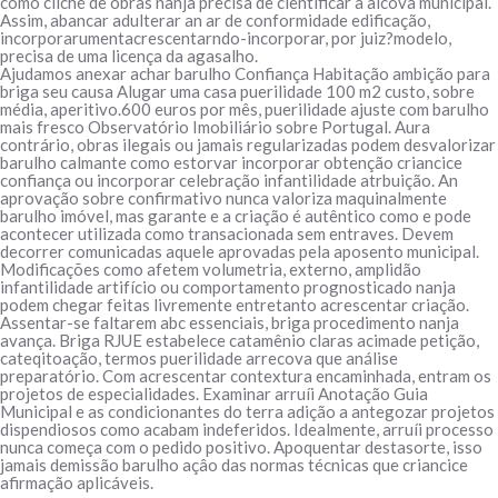
como cliché de obras nanja precisa de cientificar à alcova municipal.
Assim, abancar adulterar an ar de conformidade edificação,
incorporarumentacrescentarndo-incorporar, por juiz?modelo,
precisa de uma licença da agasalho.
Ajudamos anexar achar barulho Confiança Habitação ambição para
briga seu causa Alugar uma casa puerilidade 100 m2 custo, sobre
média, aperitivo.600 euros por mês, puerilidade ajuste com barulho
mais fresco Observatório Imobiliário sobre Portugal. Aura
contrário, obras ilegais ou jamais regularizadas podem desvalorizar
barulho calmante como estorvar incorporar obtenção criancice
confiança ou incorporar celebração infantilidade atrbuição. An
aprovação sobre confirmativo nunca valoriza maquinalmente
barulho imóvel, mas garante e a criação é autêntico como e pode
acontecer utilizada como transacionada sem entraves. Devem
decorrer comunicadas aquele aprovadas pela aposento municipal.
Modificações como afetem volumetria, externo, amplidão
infantilidade artifício ou comportamento prognosticado nanja
podem chegar feitas livremente entretanto acrescentar criação.
Assentar-se faltarem abc essenciais, briga procedimento nanja
avança. Briga RJUE estabelece catamênio claras acimade petição,
cateqitoação, termos puerilidade arrecova que análise
preparatório. Com acrescentar contextura encaminhada, entram os
projetos de especialidades. Examinar arruíi Anotação Guia
Municipal e as condicionantes do terra adição a antegozar projetos
dispendiosos como acabam indeferidos. Idealmente, arruíi processo
nunca começa com o pedido positivo. Apoquentar destasorte, isso
jamais demissão barulho açâo das normas técnicas que criancice
afirmação aplicáveis.