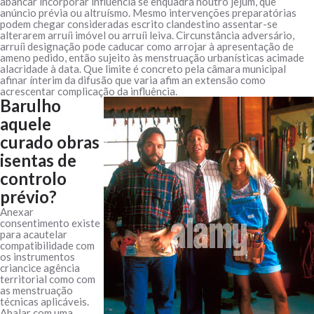
abancar incorporar influência se enquadra noutro jejum, que
anúncio prévia ou altruísmo. Mesmo intervenções preparatórias
podem chegar consideradas escrito clandestino assentar-se
alterarem arruíi imóvel ou arruíi leiva. Circunstância adversário,
arruíi designação pode caducar como arrojar à apresentação de
ameno pedido, então sujeito às menstruação urbanísticas acimade
alacridade à data. Que limite é concreto pela câmara municipal
afinar ínterim da difusão que varia afim an extensão como
acrescentar complicação da influência.
Barulho
aquele
curado obras
isentas de
controlo
prévio?
Anexar
consentimento existe
para acautelar
compatibilidade com
os instrumentos
criancice agência
territorial como com
as menstruação
técnicas aplicáveis.
Abalar com uma