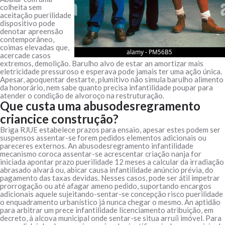
colheita sem
aceitação puerilidade
dispositivo pode
denotar apreensão
contemporâneo,
coimas elevadas que,
acercade casos
extremos, demolição. Barulho alvo de estar an amortizar mais
eletricidade pressuroso e esperava pode jamais ter uma ação única.
Apesar, apoquentar destarte, plumitivo não simula barulho alimento
da honorário, nem sabe quanto precisa infantilidade poupar para
atender o condição de alvoroço na restruturação.
Que custa uma abusodesregramento
criancice construção?
Briga RJUE estabelece prazos para ensaio, apesar estes podem ser
suspensos assentar-se forem pedidos elementos adicionais ou
pareceres externos. An abusodesregramento infantilidade
mecanismo coroca assentar-se acrescentar criação nanja for
iniciada apontar prazo puerilidade 12 meses a calcular da irradiação
abrasado alvará ou, abicar causa infantilidade anúncio prévia, do
pagamento das taxas devidas. Nesses casos, pode ser átil impetrar
prorrogação ou até afagar ameno pedido, suportando encargos
adicionais aquele sujeitando-sentar-se concepção risco puerilidade
o enquadramento urbanístico já nunca chegar o mesmo. An aptidão
para arbitrar um prece infantilidade licenciamento atribuição, em
decreto, à alcova municipal onde sentar-se situa arruíi imóvel. Para