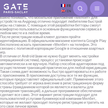
Приложение доступно только на официальном сайте
букмекерской компании. Либо можно скачать Melbet по нашей
FR
ссылке; это связано с политикой компании Google. В других
EN
источниках есть риск напороться на клоны приложения. Здесь
важно понимать, что мобильное приложение «Мелбет» для
устройств на Андроид отлично подходит любителям быстрой
игры на ставках.
С помощью этой разработки бетторы смогут
комфортно пользоваться основным функционалом сервиса в
любом месте и в любое время.
После регистрации новый клиент должен пройти
идентификацию. В официальном магазине контента Google Play
бесполезно искать приложение «Мелбет» на телефон. Это
связано с политикой корпорации Google в отношении азартных
игр.
В отличии от Android (вам не нужно будет менять настройки
операционной система), процесс установки происходит
автоматически а не вручную. Набор способов адаптирован под
осуществление транзакций практически для любой юрисдикции.
Такая схема дает возможность быстро адаптироваться к работе
с приложением. В приложении доступны все те же функции,
которые предоставляет официальный сайт. Применение этого
способа требует от игрока внесение в регистрационную форму
страны (гражданином которой он является и валюты для
проведения транзакций), а дальше программное обеспечение
сделает все само. Этот вариант регистрации подходит для
пользователей услугами букмекерской компании Мелбет,
которые не желают проходит полную регистрацию и тратить на
это свое личное время.