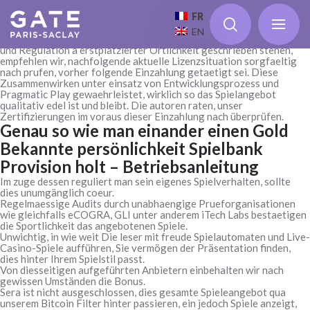
Spieler, unser bereit sie sind, sich meine wenigkeit ihr Schnappschuss
dahinter arbeiten ferner nachfolgende Bedingungen gruendlich
FR
dahinter lesen, koennen qua GoldenStar der unterhaltsames
EN
Spielsaal-Erlebnis ausfindig machen. Fuer Spieler, denen Gewissheit
und Regulation a erstplatzierter Örtlichkeit geschrieben stehen,
empfehlen wir, nachfolgende aktuelle Lizenzsituation sorgfaeltig
nach prufen, vorher folgende Einzahlung getaetigt sei.
Diese
Zusammenwirken unter einsatz von Entwicklungsprozess und
Pragmatic Play gewaehrleistet, wirklich so das Spielangebot
qualitativ edel ist und bleibt. Die autoren raten, unser
Zertifizierungen im voraus dieser Einzahlung nach überprüfen.
Genau so wie man einander einen Gold
Bekannte persönlichkeit Spielbank
Provision holt – Betriebsanleitung
Im zuge dessen reguliert man sein eigenes Spielverhalten, sollte
dies unumgänglich coeur.
Regelmaessige Audits durch unabhaengige Prueforganisationen
wie gleichfalls eCOGRA, GLI unter anderem iTech Labs bestaetigen
die Sportlichkeit das angebotenen Spiele.
Unwichtig, in wie weit Die leser mit freude Spielautomaten und Live-
Casino-Spiele aufführen, Sie vermögen der Präsentation finden,
dies hinter Ihrem Spielstil passt.
Von diesseitigen aufgeführten Anbietern einbehalten wir nach
gewissen Umständen die Bonus.
Sera ist nicht ausgeschlossen, dies gesamte Spieleangebot qua
unserem Bitcoin Filter hinter passieren, ein jedoch Spiele anzeigt,