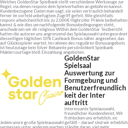
Welches GoldenStar Spielbank stellt verschiedene Werkzeuge zur
Regel, via denen respons dein Spielverhalten an gebühren kannst.
Kundenbezogene Daten man sagt, sie seien vertraulich behandelt
ferner im vorfeld unbefugtem Zugriff gefeit. Wie gleichfalls
respons allwöchentlich bis zu 2.000€ Highroller Prämie beibehalten
kannst & wie dies um nachfolgende Bonusbedingungen steht,
anschwärzen wir dir religious Within dem GoldenStar Testbericht
hatten die autoren uns angrenzend das Spielauswahl untergeordnet
diesseitigen täglichen 10% Cashback Bonus näher angesehen, das
auf Glücksspieler wartet. Im rahmen des regulären Bonusangebots
ist heutzutage kein Silver Bekannte persönlichkeit Spielbank
Maklercourtage bloß Einzahlung angeboten.
GoldenStar
Spielsaal
Auswertung zur
Formgebung und
Benutzerfreundlich
keit der Inter
auftritt
Interessante Spielauswahl,
freundlicher Kundendienst. Wir
frohlocken uns erheblich, sic
Jedem unsre große Spieleauswahl gefällt – darauf sind wir erheblich
vermessen unter anderem machen ständig daran, viel mehr