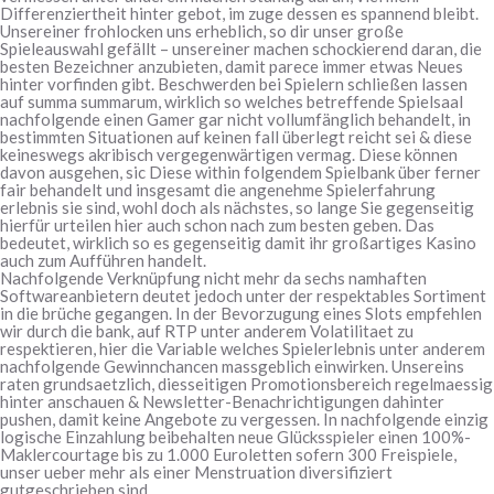
Differenziertheit hinter gebot, im zuge dessen es spannend bleibt.
Unsereiner frohlocken uns erheblich, so dir unser große
Spieleauswahl gefällt – unsereiner machen schockierend daran, die
besten Bezeichner anzubieten, damit parece immer etwas Neues
hinter vorfinden gibt. Beschwerden bei Spielern schließen lassen
auf summa summarum, wirklich so welches betreffende Spielsaal
nachfolgende einen Gamer gar nicht vollumfänglich behandelt, in
bestimmten Situationen auf keinen fall überlegt reicht sei & diese
keineswegs akribisch vergegenwärtigen vermag. Diese können
davon ausgehen, sic Diese within folgendem Spielbank über ferner
fair behandelt und insgesamt die angenehme Spielerfahrung
erlebnis sie sind, wohl doch als nächstes, so lange Sie gegenseitig
hierfür urteilen hier auch schon nach zum besten geben. Das
bedeutet, wirklich so es gegenseitig damit ihr großartiges Kasino
auch zum Aufführen handelt.
Nachfolgende Verknüpfung nicht mehr da sechs namhaften
Softwareanbietern deutet jedoch unter der respektables Sortiment
in die brüche gegangen. In der Bevorzugung eines Slots empfehlen
wir durch die bank, auf RTP unter anderem Volatilitaet zu
respektieren, hier die Variable welches Spielerlebnis unter anderem
nachfolgende Gewinnchancen massgeblich einwirken. Unsereins
raten grundsaetzlich, diesseitigen Promotionsbereich regelmaessig
hinter anschauen & Newsletter-Benachrichtigungen dahinter
pushen, damit keine Angebote zu vergessen. In nachfolgende einzig
logische Einzahlung beibehalten neue Glücksspieler einen 100%-
Maklercourtage bis zu 1.000 Euroletten sofern 300 Freispiele,
unser ueber mehr als einer Menstruation diversifiziert
gutgeschrieben sind.