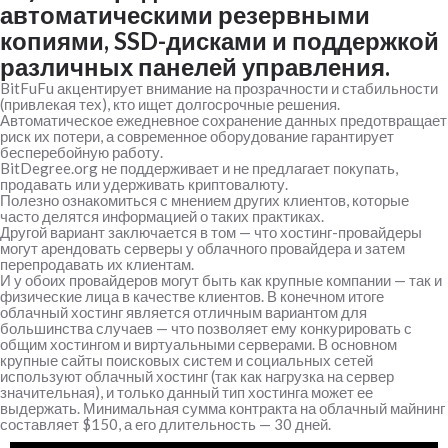
автоматическими резервными
копиями, SSD-дисками и поддержкой
различных панелей управления.
BitFuFu акцентирует внимание на прозрачности и стабильности
(привлекая тех), кто ищет долгосрочные решения.
Автоматическое ежедневное сохранение данных предотвращает
риск их потери, а современное оборудование гарантирует
бесперебойную работу.
BitDegree.org не поддерживает и не предлагает покупать,
продавать или удерживать криптовалюту.
Полезно ознакомиться с мнением других клиентов, которые
часто делятся информацией о таких практиках.
Другой вариант заключается в том — что хостинг-провайдеры
могут арендовать серверы у облачного провайдера и затем
перепродавать их клиентам.
И у обоих провайдеров могут быть как крупные компании — так и
физические лица в качестве клиентов. В конечном итоге
облачный хостинг является отличным вариантом для
большинства случаев — что позволяет ему конкурировать с
общим хостингом и виртуальными серверами. В основном
крупные сайты поисковых систем и социальных сетей
используют облачный хостинг (так как нагрузка на сервер
значительная), и только данный тип хостинга может ее
выдержать. Минимальная сумма контракта на облачный майнинг
составляет $150, а его длительность — 30 дней.