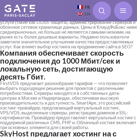
Это один из немногих провайдеров (предлагающих тестовый
период на VDS), хотя и всего на 24 часа, но это уже что-то.
FR
Использование KVM в виртуализации уменьшает риск
EN
оверселлинга ресурсов. Провайдер предлагает дополнительные
услуги (такие как DDoS-защита), администрирование серверов и
облачное сетевое хранилище данных. Цены в КлаудФоБокс ниже
среднерыночных, но больше не являются самыми низкими, на
рынке есть более дешевые варианты.
Недавно пользователи
заметили значительное улучшение качества предоставляемых
услуг. Как влияет выбор хостинга на продвижение сайта в SEO?
Компания обеспечивает скорость
подключения до 1000 Мбит/сек и
локальную сеть, достигающую
десять Гбит.
FirstVDS предлагает разнообразие тарифов — что позволяет
выбрать подходящее решение для проектов с различными
потребностями. Серверы находятся в собственных дата-
центрах в Москве и Нидерландах, обеспечивая высокую
производительность и доступность. SmartApe, это российский
хостинг-провайдер, предлагающий виртуальный хостинг,
VPS/VDS, выделенные серверы, регистрацию доменов и SSL-
сертификатов. Провайдер предоставляет виртуальный хостинг с
поддержкой различных CMS, PHP и. Облачный хостинг включает
три основных элемента для своей работы.
SkyHost предлагает хостинг на с