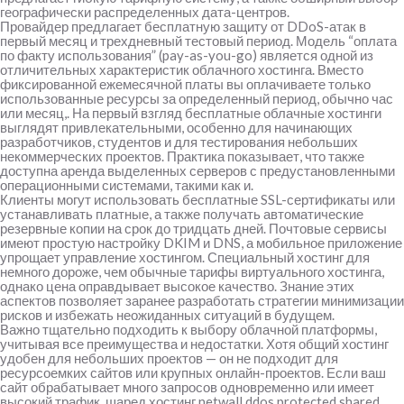
географически распределенных дата-центров.
Провайдер предлагает бесплатную защиту от DDoS-атак в
первый месяц и трехдневный тестовый период. Модель “оплата
по факту использования” (pay-as-you-go) является одной из
отличительных характеристик облачного хостинга. Вместо
фиксированной ежемесячной платы вы оплачиваете только
использованные ресурсы за определенный период, обычно час
или месяц,. На первый взгляд бесплатные облачные хостинги
выглядят привлекательными, особенно для начинающих
разработчиков, студентов и для тестирования небольших
некоммерческих проектов. Практика показывает, что также
доступна аренда выделенных серверов с предустановленными
операционными системами, такими как и.
Клиенты могут использовать бесплатные SSL-сертификаты или
устанавливать платные, а также получать автоматические
резервные копии на срок до тридцать дней. Почтовые сервисы
имеют простую настройку DKIM и DNS, а мобильное приложение
упрощает управление хостингом. Специальный хостинг для
немного дороже, чем обычные тарифы виртуального хостинга,
однако цена оправдывает высокое качество. Знание этих
аспектов позволяет заранее разработать стратегии минимизации
рисков и избежать неожиданных ситуаций в будущем.
Важно тщательно подходить к выбору облачной платформы,
учитывая все преимущества и недостатки. Хотя общий хостинг
удобен для небольших проектов — он не подходит для
ресурсоемких сайтов или крупных онлайн-проектов. Если ваш
сайт обрабатывает много запросов одновременно или имеет
высокий трафик, шаред хостинг
netwall ddos protected shared