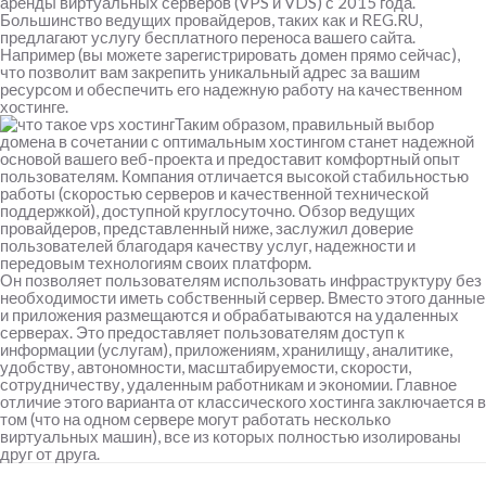
аренды виртуальных серверов (VPS и VDS) с 2015 года.
Большинство ведущих провайдеров, таких как и REG.RU,
предлагают услугу бесплатного переноса вашего сайта.
Например (вы можете зарегистрировать домен прямо сейчас),
что позволит вам закрепить уникальный адрес за вашим
ресурсом и обеспечить его надежную работу на качественном
хостинге.
Таким образом, правильный выбор
домена в сочетании с оптимальным хостингом станет надежной
основой вашего веб-проекта и предоставит комфортный опыт
пользователям. Компания отличается высокой стабильностью
работы (скоростью серверов и качественной технической
поддержкой), доступной круглосуточно. Обзор ведущих
провайдеров, представленный ниже, заслужил доверие
пользователей благодаря качеству услуг, надежности и
передовым технологиям своих платформ.
Он позволяет пользователям использовать инфраструктуру без
необходимости иметь собственный сервер. Вместо этого данные
и приложения размещаются и обрабатываются на удаленных
серверах. Это предоставляет пользователям доступ к
информации (услугам), приложениям, хранилищу, аналитике,
удобству, автономности, масштабируемости, скорости,
сотрудничеству, удаленным работникам и экономии. Главное
отличие этого варианта от классического хостинга заключается в
том (что на одном сервере могут работать несколько
виртуальных машин), все из которых полностью изолированы
друг от друга.