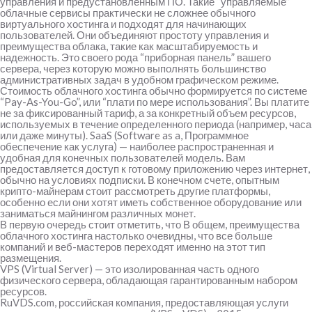
управления и предустановленным ПО. Такие “управляемые”
облачные сервисы практически не сложнее обычного
виртуального хостинга и подходят для начинающих
пользователей. Они объединяют простоту управления и
преимущества облака, такие как масштабируемость и
надежность. Это своего рода “приборная панель” вашего
сервера, через которую можно выполнять большинство
административных задач в удобном графическом режиме.
Стоимость облачного хостинга обычно формируется по системе
“Pay-As-You-Go”, или “плати по мере использования”. Вы платите
не за фиксированный тариф, а за конкретный объем ресурсов,
используемых в течение определенного периода (например, часа
или даже минуты). SaaS (Software as a, Программное
обеспечение как услуга) — наиболее распространенная и
удобная для конечных пользователей модель. Вам
предоставляется доступ к готовому приложению через интернет,
обычно на условиях подписки. В конечном счете, опытным
крипто-майнерам стоит рассмотреть другие платформы,
особенно если они хотят иметь собственное оборудование или
заниматься майнингом различных монет.
В первую очередь стоит отметить, что В общем, преимущества
облачного хостинга настолько очевидны, что все больше
компаний и веб-мастеров переходят именно на этот тип
размещения.
VPS (Virtual Server) — это изолированная часть одного
физического сервера, обладающая гарантированным набором
ресурсов.
RuVDS.com, российская компания, предоставляющая услуги