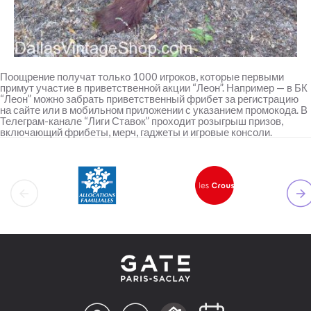
Поощрение получат только 1000 игроков, которые первыми
примут участие в приветственной акции “Леон”. Например — в БК
“Леон” можно забрать приветственный фрибет за регистрацию
на сайте или в мобильном приложении с указанием промокода. В
Телеграм-канале “Лиги Ставок” проходит розыгрыш призов,
включающий фрибеты, мерч, гаджеты и игровые консоли.