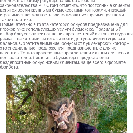
подлежат строгому регулированию со стороны
законодательства РФ. Стоит отметить, что постоянные клиенты
ценятся всеми крупными букмекерскими конторами, и каждый
игрок имеет возможность воспользоваться преимуществами
такой политики.
Примечательно, что эта категория бонусов предназначена для
игроков, уже использующих услуги букмекера. Правильный
выбор бонуса зависит от ваших предпочтений в ставках и уровня
риска — на который вы готовы пойти для увеличения игрового
баланса. Обратите внимание: бонусы от букмекерских контор –
это специальные предложения, предназначенные для их
клиентов. Только проверенные предложения и акции для новых
пользователей. Легальные букмекеры предоставляют
бездепозитный бонус новым клиентам, чаще всего в формате
фрибета.