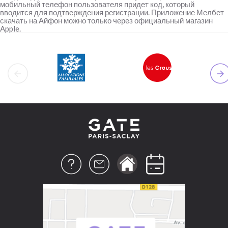
мобильный телефон пользователя придет код, который
вводится для подтверждения регистрации. Приложение Мелбет
скачать на Айфон можно только через официальный магазин
Apple.