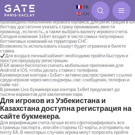
Помимо удобной и многофункциональной платформы, букмекер
также предлагает широкий выбор видов спорта. Специалисты
FR
сайта 24-бет напоминают, что перевод средств на реальный
EN
счет возможен только тем же способом, которым было
произведено пополнение игрового баланса. Для регистрации в БК
беттору достаточно указать страну проживания, ввести
промокод , если есть,, а также выбрать валюту игрового счета.
Сегодня компания 1хБет входит в число самых популярных
беттинговых компаний на территории СНГ.
Возможность использовать кэшаут будет отражена в билете
ставки.
Для входа в личный кабинет необходимо пройти быструю и
простую процедуру регистрации.
В БК можно бесплатно скачать мобильные приложения для
Android и iOS, чтобы делать ставки с телефона.
Букмекерская контора «1хБет» активно распространяет ссылки
среди игроков через мессенджеры, смс-сообщения, телефон и
лайв-чат.
В режиме Live букмекерская контора 1xBet предлагает до
тысячи вариантов для заключения пари.
Для игроков из Узбекистана и
Казахстана доступна регистрация на
сайте букмекера.
Для верификации счета лучше всего сфотографировать все
страницы паспорта , или обе стороны ID-карты, и отправить на
почту БК. В некоторых случаях игрока могут попросить пройти