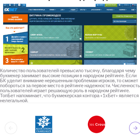
Количество пользователей превысило тысячу, благодаря чему
букмекер занимает высокие позиции в народном рейтинге. Если
БК уделит внимание нерешенным проблемам игроков, то сможет
побороться за первое место в рейтинге надежности. Численность
пользователей играет решающую роль в народном рейтинге.
ТопБет напоминает, что букмекерская контора «1хБет» является
нелегальной.