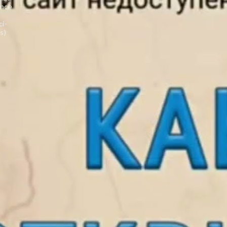
ence
l
ci-
s)