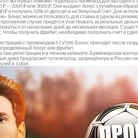
, этот материал поможет подобрать промокод для выгодного 
0 ₽ — 2000 ₽ или 3000 ₽. Они выдают бонус случайным образ
00 ₽ и получить 50% от депозита на бонусный счёт. Для испо
ик». Бонус можно использовать для ставки в одном из режим
 противном случае придётся участвовать за реальные деньги.
ироваться от нескольких дней до нескольких месяцев. Сущес
Чтобы получить фрибет, необходимо пополнить счёт и сделат
егистрацию с промокодом STV500. Бонус приходит после соз
определённый бонус или фрибет.
да при регистрации и в личном кабинете. Букмекерская конт
рые даже предлагают тотализатор, запрещённую в России схе
зей в 1xBet.