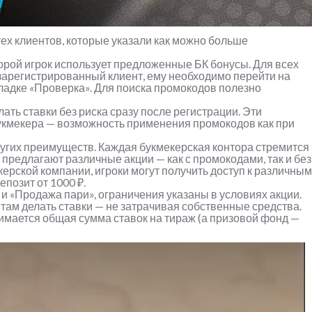
тех клиентов, которые указали как можно больше
торой игрок использует предложенные БК бонусы. Для всех
зарегистрированный клиент, ему необходимо перейти на
ладке «Проверка». Для поиска промокодов полезно
ть ставки без риска сразу после регистрации. Эти
укмекера — возможность применения промокодов как при
ругих преимуществ. Каждая букмекерская контора стремится
предлагают различные акции — как с промокодами, так и без
ерской компании, игроки могут получить доступ к различным
позит от 1000 ₽.
 и «Продажа пари», ограничения указаны в условиях акции.
там делать ставки — не затрачивая собственные средства.
нимается общая сумма ставок на тираж (а призовой фонд —