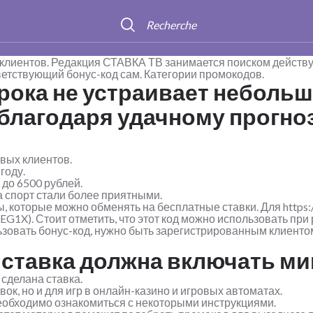
Recherche
 клиентов. Редакция СТАВКА ТВ занимается поиском действ
тветствующий бонус-код сам.
Категории промокодов.
рока не устраивает небольш
лагодаря удачному прогнозу
вых клиентов.
году.
 до 6500 рублей.
на спорт стали более приятными.
ы, которые можно обменять на бесплатные ставки. Для
https:
REG1X). Стоит отметить, что этот код можно использовать пр
ользовать бонус-код, нужно быть зарегистрированным клиент
 ставка должна включать ми
 сделана ставка.
ок, но и для игр в онлайн-казино и игровых автоматах.
необходимо ознакомиться с некоторыми инструкциями.