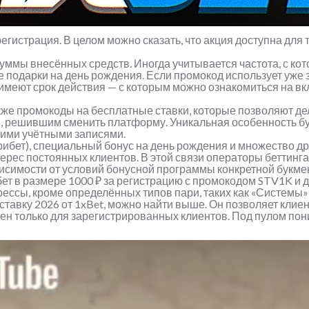
егистрация. В целом можно сказать, что акция доступна для 
суммы внесённых средств. Иногда учитывается частота, с ко
 подарки на день рождения. Если промокод использует уже 
имеют срок действия — с которым можно ознакомиться на вк
е промокоды на бесплатные ставки, которые позволяют дела
м, решившим сменить платформу. Уникальная особенность б
щими учётными записями.
рибет), специальный бонус на день рождения и множество д
рес постоянных клиентов. В этой связи операторы беттинга 
висимости от условий бонусной программы конкретной букмек
т в размере 1000 ₽ за регистрацию с промокодом STV1K и де
рессы, кроме определённых типов пари, таких как «Системы»
тавку 2026 от 1xBet, можно найти выше. Он позволяет клиен
упен только для зарегистрированных клиентов. Под пулом по