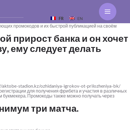
FR
EN
ующих промокодов и их быстрой публикацией на своём
ой прирост банка и он хочет
, ему следует делать
//aktobe-stadion.kz/ozhidaniya-igrokov-ot-prilozheniya-bk/
и регистрации для получения фрибета и участия в различных
ом букмекера. Промокоды также можно получать через
нимум три матча.