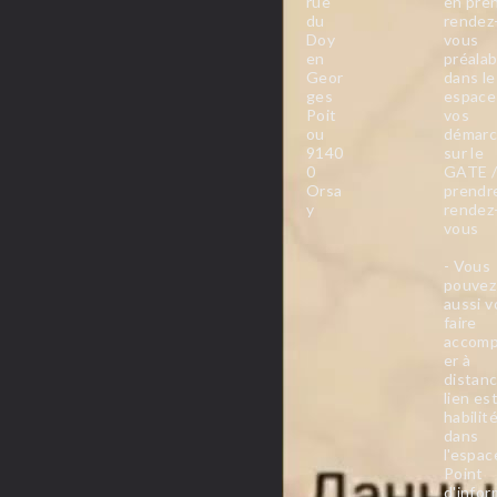
rue
en pre
du
rendez
Doy
vous
en
préalab
Geor
dans le
ges
espace
Poit
vos
ou
démar
9140
sur le
0
GATE 
Orsa
prendr
y
rendez
vous
- Vous
pouvez
aussi 
faire
accom
er à
distanc
lien es
habilit
dans
l'espac
Point
d'infor