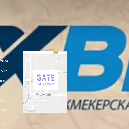
e
rture
août
bre
 de
e
pagn
lace