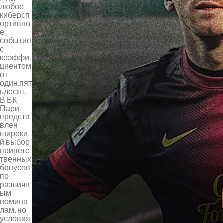
любое
киберсп
ортивно
е
событие
с
коэффи
циентом
от
один.пят
ьдесят.
В БК
Пари
предста
влен
широки
й выбор
приветс
твенных
бонусов
по
различн
ым
номина
лам, но
условия