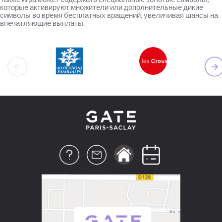
которые активируют множители или дополнительные дикие
символы во время бесплатных вращений, увеличивая шансы на
впечатляющие выплаты.