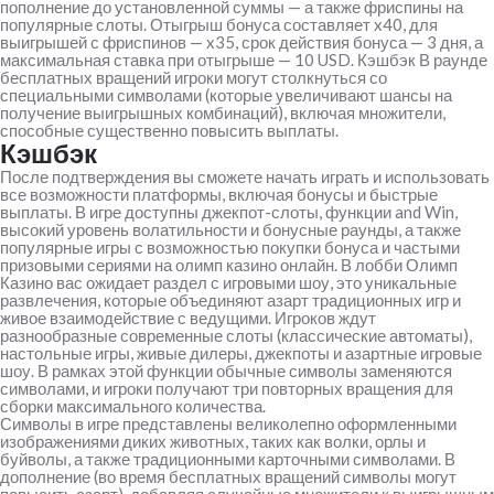
пополнение до установленной суммы — а также фриспины на
популярные слоты. Отыгрыш бонуса составляет x40, для
выигрышей с фриспинов — x35, срок действия бонуса — 3 дня, а
максимальная ставка при отыгрыше — 10 USD. Кэшбэк В раунде
бесплатных вращений игроки могут столкнуться со
специальными символами (которые увеличивают шансы на
получение выигрышных комбинаций), включая множители,
способные существенно повысить выплаты.
Кэшбэк
После подтверждения вы сможете начать играть и использовать
все возможности платформы, включая бонусы и быстрые
выплаты. В игре доступны джекпот-слоты, функции and Win,
высокий уровень волатильности и бонусные раунды, а также
популярные игры с возможностью покупки бонуса и частыми
призовыми сериями на олимп казино онлайн. В лобби Олимп
Казино вас ожидает раздел с игровыми шоу, это уникальные
развлечения, которые объединяют азарт традиционных игр и
живое взаимодействие с ведущими. Игроков ждут
разнообразные современные слоты (классические автоматы),
настольные игры, живые дилеры, джекпоты и азартные игровые
шоу. В рамках этой функции обычные символы заменяются
символами, и игроки получают три повторных вращения для
сборки максимального количества.
Символы в игре представлены великолепно оформленными
изображениями диких животных, таких как волки, орлы и
буйволы, а также традиционными карточными символами. В
дополнение (во время бесплатных вращений символы могут