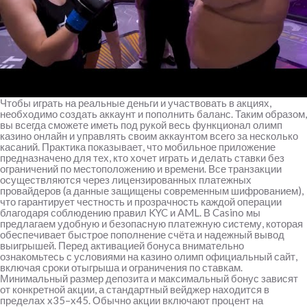
Чтобы играть на реальные деньги и участвовать в акциях,
необходимо создать аккаунт и пополнить баланс. Таким образом,
вы всегда сможете иметь под рукой весь функционал олимп
казино онлайн и управлять своим аккаунтом всего за несколько
касаний. Практика показывает, что мобильное приложение
предназначено для тех, кто хочет играть и делать ставки без
ограничений по местоположению и времени. Все транзакции
осуществляются через лицензированных платежных
провайдеров (а данные защищены современным шифрованием),
что гарантирует честность и прозрачность каждой операции
благодаря соблюдению правил KYC и AML. В Casino мы
предлагаем удобную и безопасную платежную систему, которая
обеспечивает быстрое пополнение счёта и надежный вывод
выигрышей. Перед активацией бонуса внимательно
ознакомьтесь с условиями на казино олимп официальный сайт,
включая сроки отыгрыша и ограничения по ставкам.
Минимальный размер депозита и максимальный бонус зависят
от конкретной акции, а стандартный вейджер находится в
пределах x35–x45. Обычно акции включают процент на