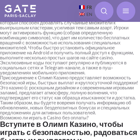
Функция предоставляет возможность исчезновения
выигрышных символов, при этом новые символы заменяют их,
FR
что может привести к последовательным выигрышам в одном
EN
вращении. Ключевую роль в этой функции играет Зевс, бог грома,
который способен добавлять случайные множители к
выигрышным кластерам, усиливая тем самым азарт. Игроки
могут активировать функцию (собрав определенную
комбинацию символов), что дает им количество бесплатных
вращений с возможностью использования специальных
множителей.
Чтобы быстро установить официальное
приложение на Android и получить полный доступ к функциям,
выполните несколько простых шагов на сайте casino.
Эксклюзивные коды поступают регулярно и публикуются в
социальных сетях и Telegram-канале, а также в пуш-
уведомлениях мобильного приложения.
Присоединение к Олимп Казино предоставляет возможность
безопасной игры, быстрых выплат и круглосуточной поддержки!
Это казино (с роскошным дизайном и современными игровыми
залами), предлагает атмосферу, полную волнения, что
подтверждает его статус как образца изысканности и достатка.
Таким образом, вы будете вовремя получать информацию об
обновлениях, новых бездепозитных бонусах и специальных
предложениях для активных пользователей.
Возможно ли играть в Casino без оплаты?
Вступите в Олимп Казино, чтобы
играть с безопасностью, радоваться