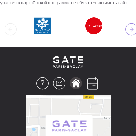
участия в партнёрской программе не обязательно иметь сайт.