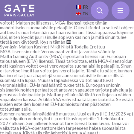
Valitse oikein Maltan MGA-kasinot:
FR
Asiantuntijan opas
EN
Haluatko löytää luotettavan nettikasinon, jolla on verovapaat
voitot? Maltan pelilisenssi, MGA-lisenssi, tekee tämän
mahdolliseksi suomalaisille pelaajille. Oikeat tiedot ja selkeät ohjeet
auttavat sinua tekemään parhaan valinnan. Tässä oppaassa käymme
läpi, miten löydät juuri sinulle sopivan kasinon ja mitä sinun tulee
tietää sen käytöstä.
löysin tämän
Syynäsin Maltan Kasinot Mikä Niistä Todella Erottuu
MGA-lisenssin edut: Verovapaat voitot ja vankka sääntely
Malta Gaming Authority (MGA) myöntämä lisenssi on Euroopan
talousalueen (ETA) lisenssi. Tämä tarkoittaa, että MGA-lisensoidun
nettikasinon voitot ovat verovapaita suomalaisille pelaajille. Sinun
ei tarvitse ilmoittaa voittojasi verottajalle. Tämä etu pätee, kunhan
kasino ei tarjoa rahapelejä suoraan suomalaisille ilman erillistä
suomalaista lupaa. Muussa tapauksessa voitot muuttuvat
veronalaisiksi. EU-lainsäädäntö tukee tätä. Euroopan unionin
sisämarkkinoiden periaatteet antavat vapauden tarjota palveluja ja
perustaa toimipaikkoja. Maltan pelilainsäädäntö on linjassa näiden
vapauksien kanssa. Artikla 56A vahvistaa tätä periaatetta. Se estää
uusien esteiden luomisen EU-tuomioistuinten päätösten
toteuttamiselle.
Suomen rahapelilainsäädäntö muuttuu. Uusi esitys (HE 16/2025 vp)
avaa kilpailun vedonlyönti- ja nettikasinopeleille 1. heinäkuuta
2027 alkaen. Sen jälkeen kasinot tarvitsevat toimiluvan. Tämä voi
vaikuttaa MGA-operaattoreiden tarpeeseen hakea suomalaista
toimilupaa. Käytä siis tämänhetkisiä etuja viisaasti.