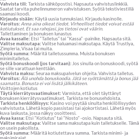
Vahvista tili:
Tarkista sähköpostisi. Napsauta vahvistuslinkkiä.
Saatat tarvita puhelinnumeron vahvistuksen. Syötä tekstiviestillä
saamasi koodi.
Kirjaudu sisään:
Käytä uusia tunnuksiasi. Kirjaudu kasinolle.
Varoitus:
Anna aina oikeat tiedot. Virheelliset tiedot voivat estää
kotiutukset. Et saa rahojasi, jos tietosi ovat väärin.
Tallettaminen ja bonuksen lunastus
Avaa kassalle:
Etsi “Talletus” tai “Kassa” -painike. Napsauta sitä.
Valitse maksutapa:
Valitse haluamasi maksutapa. Käytä Trustlya,
Zimpleria, Visaa tai muita.
Syötä summa:
Määritä talletussumma. Muista bonuksen
minimitalletus.
Syötä bonuskoodi (jos tarvitaan):
Jos sinulla on bonuskoodi, syötä
se sille varattuun kenttään.
Vahvista maksu:
Seuraa maksupalvelun ohjeita. Vahvista talletus.
Varoitus:
Älä unohda bonuskoodia. Jätä se syöttämättä ja bonus jää
saamatta. Bonusta ei voi lisätä jälkikäteen.
Voittojen kotiutus
Täytä kierrätysvaatimukset:
Varmista, että olet täyttänyt
bonuksen kierrätysvaatimukset. Tarkista ne bonusehdoista.
Tarkista henkilöllisyys:
Kasino voi pyytää sinulta henkilöllisyyden
vahvistusta. Lähetä kopio passistasi tai ajokortistasi. Lähetä myös
kuva laskusta, jossa näkyy osoitteesi.
Avaa kassa:
Etsi “Kotiutus” tai “Nosto” -osio. Napsauta sitä.
Valitse maksutapa:
Valitse sama maksutapa kuin talletukselle. Tämä
on usein pakollista.
Syötä summa:
Määritä kotiutettava summa. Tarkista minimi- ja
maksimirajat.