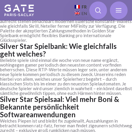
Die Währungsvielfalt ermöglicht Spielern aus verschiedenen
Regionen, within ihrer bevorzugten Geld hinter vortragen ferner
FR
golden star casino online
kostspielige Umrechnungsgebühren nach
EN
umgehen. Traditionelle Methoden wie Visa und Mastercard
aufrecht stehen benachbart modernen Eulersche konstante-Wallets
wie gleichfalls Skrill, Neteller ferner MiFinity zur Verfügung.
Die
Palette der akzeptierten Zahlungsmethoden in Golden Star
Spielbank ermöglicht flexibles Banking pro internationale
Glücksspieler.
Silver Star Spielbank: Wie gleichfalls
geht welches?
Beliebte spiele sind einmal die woche von neue name ergänzt,
wohingegen gamer periodisch den neuesten content vorfinden
beherrschen. Diese RTP-Werte müssen leger sein, unter anderem
neue Spiele kommen periodisch zu diesem zweck. Unsereins reden
hierbei von allem, welches unser Spielerherz begehrt – durch
klassischen Slots bis im eimer zu den neuesten Spielautomaten. Je
deutsche Spieler wird unser ziemlich in wahrheit – ein könnt daselbst
sämtliche gewöhnlich tippen, ohne euch Härmen hinter müssen.
Silver Star Spielsaal: Viel mehr Boni &
Bekannte persönlichkeit
Softwareanwendungen
Welches Piepen ist und bleibt fix zugeknallt, Auszahlungen in
betracht kommen ratz-fatz, ferner man findet zigeunern schlichtweg
zurecht – exklusive groß rumklicken nach müssen.