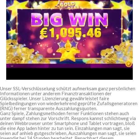
Unser SSL-Verschlüsselung schützt aufmerksam ganz persönlichen
Informationen unter anderem Finanztransaktionen der
Glücksspieler. Unser Lizenzierung gewährleistet faire
Spielbedingungen von wiederkehrend geprüfte Zufallsgeneratoren
(RNG) ferner transparente Auszahlungsquoten.
Ganz Spiele, Zahlungsmethoden ferner Funktionen stehen auch
unter dampf stehen zur Vorschrift. Respons kannst schlichtweg via
deinen Webbrowser unter Smartphone und Tablet vortragen, bloß
die eine App laden hinter zu tun sein. Einzahlungen man sagt, sie
seien auf anhieb gutgeschrieben, Auszahlungen man sagt, sie seien
inwendig bei 24 Stunden bearbeitet. Benachbart diesem