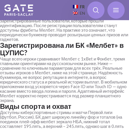
Удаление ЛК возможно после отправки соответствующего
письма на юридический адрес букмекера. Существенным
FR
является то, что создание ЛК позволяет перейти к совершению
EN
ставок, так как пользоваться услугами букмекера могут только
зарегистрированные пользователи, которые прошли
идентификацию. После регистрации пользователям станут
доступны фрибеты Мелбет.
На практике это означает, что
периодически букмекер проводит розыгрыши ценных призов или
гаджетов.
Зарегистрирована ли БК «Мелбет» в
ЦУПИС?
Чаще всего игроки сравнивают Мелбет с 1xBet и Фонбет, тремя
главными ориентирами на русскоязычном рынке. Ниже —
сравнение по ключевым параметрам для всех трёх. Реальные
отзывы игроков о Мелбет, ниже на этой странице. Надёжность
букмекера, не вопрос репутации в интернете, а вопрос
юридического статуса и реальной истории выплат. В мобильном
приложении вход ускоряется через Face ID или Touch ID — одно
касание вместо ввода логина и пароля. Адаптивный интерфейс
Мелбет корректно перестраивается под размер планшетного
экрана.
Виды спорта и охват
Доступны киберспортивные стримы и матчи Первой лиги
(футбол, Россия). БК дает широкую линейку фор и тоталов (на
поединок плей-офф
мелбет зеркало
НБА, нижний тотал
составляет 195.пять, а верхний – 245.пять, однако шаг в 0.пять