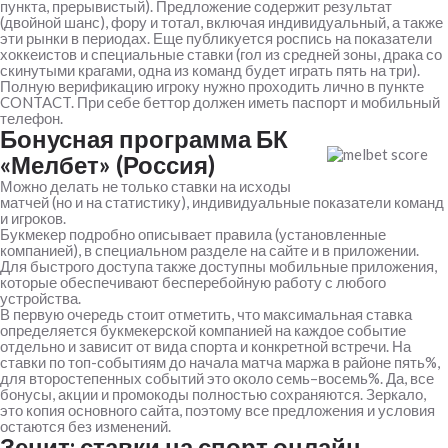
пункта, прерывистый). Предложение содержит результат
(двойной шанс), фору и тотал, включая индивидуальный, а также
эти рынки в периодах. Еще публикуется роспись на показатели
хоккеистов и специальные ставки (гол из средней зоны, драка со
скинутыми крагами, одна из команд будет играть пять на три).
Полную верификацию игроку нужно проходить лично в пункте
CONTACT. При себе беттор должен иметь паспорт и мобильный
телефон.
Бонусная программа БК
«Мелбет» (Россия)
Можно делать не только ставки на исходы
матчей (но и на статистику), индивидуальные показатели команд
и игроков.
Букмекер подробно описывает правила (установленные
компанией), в специальном разделе на сайте и в приложении.
Для быстрого доступа также доступны мобильные приложения,
которые обеспечивают бесперебойную работу с любого
устройства.
В первую очередь стоит отметить, что максимальная ставка
определяется букмекерской компанией на каждое событие
отдельно и зависит от вида спорта и конкретной встречи. На
ставки по топ-событиям до начала матча маржа в районе пять%,
для второстепенных событий это около семь–восемь%. Да, все
бонусы, акции и промокоды полностью сохраняются. Зеркало,
это копия основного сайта, поэтому все предложения и условия
остаются без изменений.
Зенит: ставки на спорт онлайн