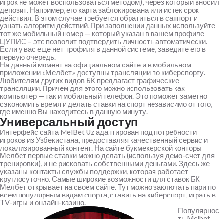
игрок не может воспользоваться методом), через который вносил
депозит. Например, его карта заблокирована или истек срок
действия. В этом случае требуется обратиться в саппорт и
узнать алгоритм действий. При заполнении данных используйте
тот же мобильный номер — который указан в вашем профиле
ЦУПИС – это позволит подтвердить личность автоматически.
Если у вас еще нет профиля в данной системе, заведите его в
первую очередь.
На данный момент на официальном сайте и в мобильном
приложении «Мелбет» доступны трансляции по киберспорту.
Любителям других видов БК предлагает графические
трансляции. Причем для этого можно использовать как
компьютер — так и мобильный телефон. Это поможет заметно
сэкономить время и делать ставки на спорт независимо от того,
где именно Вы находитесь в данную минуту.
Универсальный доступ
Интерфейс сайта MelBet Uz адаптирован под потребности
игроков из Узбекистана, предоставляя качественный сервис и
локализированный контент. На сайте букмекерской конторы
Мелбет первые ставки можно делать (используя демо-счет для
тренировки), и не рисковать собственными деньгами. Здесь же
указаны контакты службы поддержки, которая работает
круглосуточно. Самые широкие возможности для ставок БК
Мелбет открывает на своем сайте. Тут можно заключать пари по
всем популярным видам спорта, ставить на киберспорт, играть в
TV-игры и онлайн-казино.
Популярнос
ть Melbet