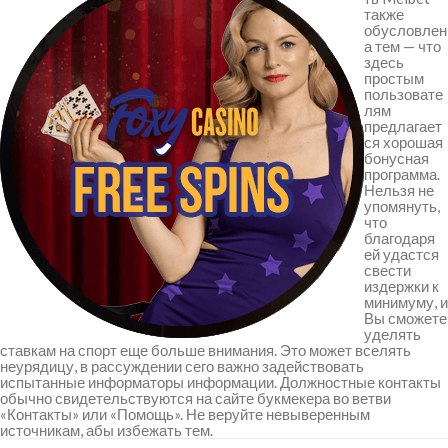
также
обусловлен
а тем — что
здесь
простым
пользовате
лям
предлагает
ся хорошая
бонусная
программа.
Нельзя не
упомянуть,
что
благодаря
ей удастся
свести
издержки к
минимуму, и
Вы сможете
уделять
ставкам на спорт еще больше внимания. Это может вселять
неурядицу, в рассуждении сего важно задействовать
испытанные информаторы информации. Должностные контакты
обычно свидетельствуются на сайте букмекера во ветви
«Контакты» или «Помощь». Не веруйте невыверенным
источникам, абы избежать тем.