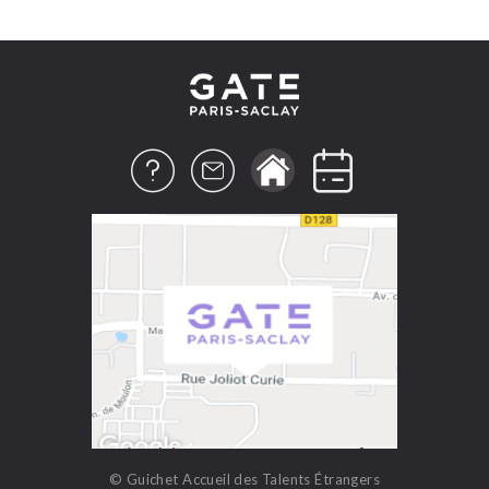
© Guichet Accueil des Talents Étrangers