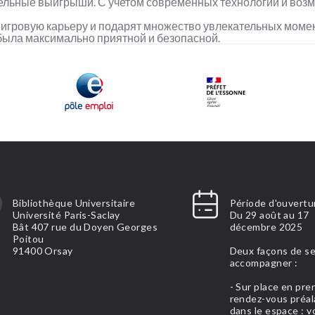
тельные выигрыши. С учетом современных технологий и возмо
 игровую карьеру и подарят множество увлекательных момен
 была максимально приятной и безопасной.
Bibliothèque Universitaire
Période d'ouvertur
Université Paris-Saclay
Du 29 août au 17
Bât 407 rue du Doyen Georges
décembre 2025
Poitou
91400 Orsay
Deux façons de se
accompagner :
- Sur place en pre
rendez-vous préal
dans le espace : v