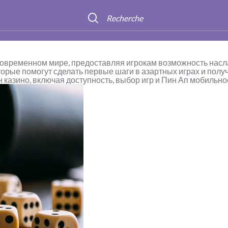
Recherche
современном мире, предоставляя игрокам возможность насл
орые помогут сделать первые шаги в азартных играх и полу
казино, включая доступность, выбор игр и
Пин Ап мобильно