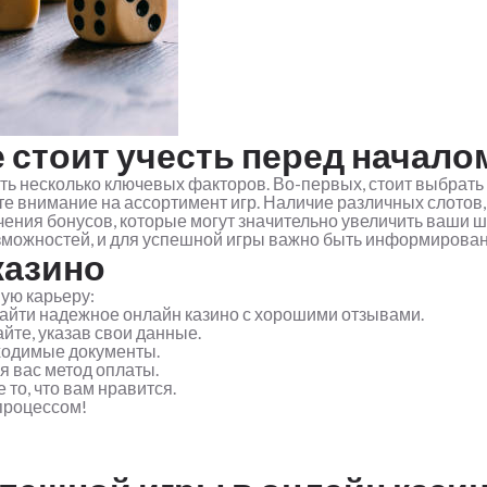
стоит учесть перед началом
ать несколько ключевых факторов. Во-первых, стоит выбрать
е внимание на ассортимент игр. Наличие различных слотов, 
учения бонусов, которые могут значительно увеличить ваши
озможностей, и для успешной игры важно быть информирован
казино
ую карьеру:
айти надежное онлайн казино с хорошими отзывами.
йте, указав свои данные.
ходимые документы.
я вас метод оплаты.
то, что вам нравится.
процессом!