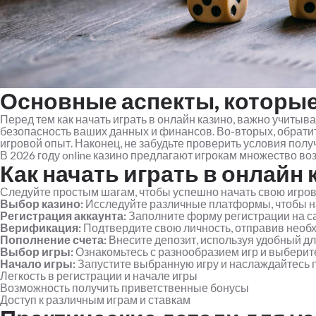
Основные аспекты, которые 
Перед тем как начать играть в онлайн казино, важно учитыв
безопасность ваших данных и финансов. Во-вторых, обратит
игровой опыт. Наконец, не забудьте проверить условия пол
В 2026 году online казино предлагают игрокам множество в
Как начать играть в онлайн 
Следуйте простым шагам, чтобы успешно начать свою игров
Выбор казино:
Исследуйте различные платформы, чтобы н
Регистрация аккаунта:
Заполните форму регистрации на са
Верификация:
Подтвердите свою личность, отправив необ
Пополнение счета:
Внесите депозит, используя удобный дл
Выбор игры:
Ознакомьтесь с разнообразием игр и выберите 
Начало игры:
Запустите выбранную игру и наслаждайтесь 
Легкость в регистрации и начале игры
Возможность получить приветственные бонусы
Доступ к различным играм и ставкам