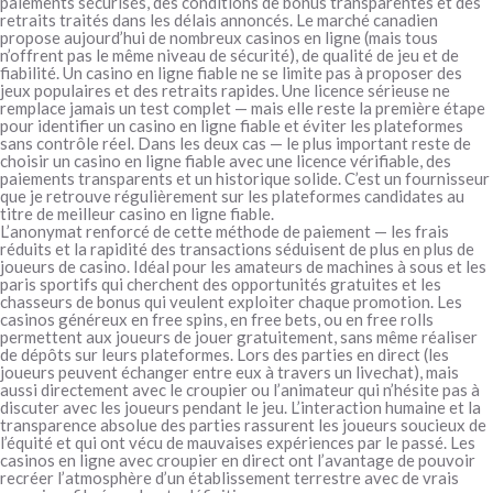
paiements sécurisés, des conditions de bonus transparentes et des
retraits traités dans les délais annoncés. Le marché canadien
propose aujourd’hui de nombreux casinos en ligne (mais tous
n’offrent pas le même niveau de sécurité), de qualité de jeu et de
fiabilité. Un casino en ligne fiable ne se limite pas à proposer des
jeux populaires et des retraits rapides. Une licence sérieuse ne
remplace jamais un test complet — mais elle reste la première étape
pour identifier un casino en ligne fiable et éviter les plateformes
sans contrôle réel. Dans les deux cas — le plus important reste de
choisir un casino en ligne fiable avec une licence vérifiable, des
paiements transparents et un historique solide. C’est un fournisseur
que je retrouve régulièrement sur les plateformes candidates au
titre de meilleur casino en ligne fiable.
L’anonymat renforcé de cette méthode de paiement — les frais
réduits et la rapidité des transactions séduisent de plus en plus de
joueurs de casino. Idéal pour les amateurs de machines à sous et les
paris sportifs qui cherchent des opportunités gratuites et les
chasseurs de bonus qui veulent exploiter chaque promotion. Les
casinos généreux en free spins, en free bets, ou en free rolls
permettent aux joueurs de jouer gratuitement, sans même réaliser
de dépôts sur leurs plateformes. Lors des parties en direct (les
joueurs peuvent échanger entre eux à travers un livechat), mais
aussi directement avec le croupier ou l’animateur qui n’hésite pas à
discuter avec les joueurs pendant le jeu. L’interaction humaine et la
transparence absolue des parties rassurent les joueurs soucieux de
l’équité et qui ont vécu de mauvaises expériences par le passé. Les
casinos en ligne avec croupier en direct ont l’avantage de pouvoir
recréer l’atmosphère d’un établissement terrestre avec de vrais