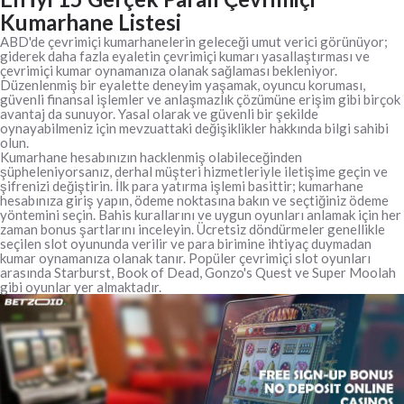
Kumarhane Listesi
ABD'de çevrimiçi kumarhanelerin geleceği umut verici görünüyor;
giderek daha fazla eyaletin çevrimiçi kumarı yasallaştırması ve
çevrimiçi kumar oynamanıza olanak sağlaması bekleniyor.
Düzenlenmiş bir eyalette deneyim yaşamak, oyuncu koruması,
güvenli finansal işlemler ve anlaşmazlık çözümüne erişim gibi birçok
avantaj da sunuyor. Yasal olarak ve güvenli bir şekilde
oynayabilmeniz için mevzuattaki değişiklikler hakkında bilgi sahibi
olun.
Kumarhane hesabınızın hacklenmiş olabileceğinden
şüpheleniyorsanız, derhal müşteri hizmetleriyle iletişime geçin ve
şifrenizi değiştirin. İlk para yatırma işlemi basittir; kumarhane
hesabınıza giriş yapın, ödeme noktasına bakın ve seçtiğiniz ödeme
yöntemini seçin. Bahis kurallarını ve uygun oyunları anlamak için her
zaman bonus şartlarını inceleyin. Ücretsiz döndürmeler genellikle
seçilen slot oyununda verilir ve para birimine ihtiyaç duymadan
kumar oynamanıza olanak tanır. Popüler çevrimiçi slot oyunları
arasında Starburst, Book of Dead, Gonzo's Quest ve Super Moolah
gibi oyunlar yer almaktadır.