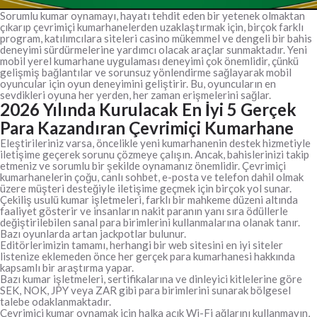
Sorumlu kumar oynamayı, hayatı tehdit eden bir yetenek olmaktan
çıkarıp çevrimiçi kumarhanelerden uzaklaştırmak için, birçok farklı
program, katılımcılara
siteleri casino
mükemmel ve dengeli bir bahis
deneyimi sürdürmelerine yardımcı olacak araçlar sunmaktadır. Yeni
mobil yerel kumarhane uygulaması deneyimi çok önemlidir, çünkü
gelişmiş bağlantılar ve sorunsuz yönlendirme sağlayarak mobil
oyuncular için oyun deneyimini geliştirir. Bu, oyuncuların en
sevdikleri oyuna her yerden, her zaman erişmelerini sağlar.
2026 Yılında Kurulacak En İyi 5 Gerçek
Para Kazandıran Çevrimiçi Kumarhane
Eleştirileriniz varsa, öncelikle yeni kumarhanenin destek hizmetiyle
iletişime geçerek sorunu çözmeye çalışın. Ancak, bahislerinizi takip
etmeniz ve sorumlu bir şekilde oynamanız önemlidir. Çevrimiçi
kumarhanelerin çoğu, canlı sohbet, e-posta ve telefon dahil olmak
üzere müşteri desteğiyle iletişime geçmek için birçok yol sunar.
Çekiliş usulü kumar işletmeleri, farklı bir mahkeme düzeni altında
faaliyet gösterir ve insanların nakit paranın yanı sıra ödüllerle
değiştirilebilen sanal para birimlerini kullanmalarına olanak tanır.
Bazı oyunlarda artan jackpotlar bulunur.
Editörlerimizin tamamı, herhangi bir web sitesini en iyi siteler
listenize eklemeden önce her gerçek para kumarhanesi hakkında
kapsamlı bir araştırma yapar.
Bazı kumar işletmeleri, sertifikalarına ve dinleyici kitlelerine göre
SEK, NOK, JPY veya ZAR gibi para birimlerini sunarak bölgesel
talebe odaklanmaktadır.
Çevrimiçi kumar oynamak için halka açık Wi-Fi ağlarını kullanmayın,