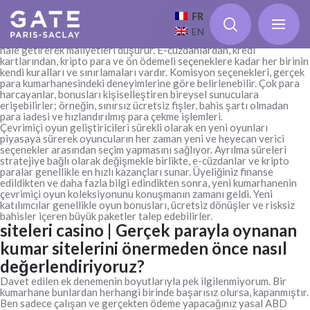
Bu platformlar hızlı işlem yapmaya çalışır ve para çekme işlemleriniz
genellikle günde bir düzine ile sınırlıdır; bu da nakit veya banka
FR
havalelerine göre çok daha kısa sürer. Bu hizmetler, finans kuruluşu
EN
ile kumarhane arasında bir sınır görevi görür ve işlemleri güvenli
hale getirerek maliyetleri düşürür. E-cüzdanlardan, kredi
kartlarından, kripto para ve ön ödemeli seçeneklere kadar her birinin
kendi kuralları ve sınırlamaları vardır.
Komisyon seçenekleri, gerçek
para kumarhanesindeki deneyimlerine göre belirlenebilir. Çok para
harcayanlar, bonusları kişiselleştiren bireysel sunuculara
erişebilirler; örneğin, sınırsız ücretsiz fişler, bahis şartı olmadan
para iadesi ve hızlandırılmış para çekme işlemleri.
Çevrimiçi oyun geliştiricileri sürekli olarak en yeni oyunları
piyasaya sürerek oyuncuların her zaman yeni ve heyecan verici
seçenekler arasından seçim yapmasını sağlıyor. Ayrılma süreleri
stratejiye bağlı olarak değişmekle birlikte, e-cüzdanlar ve kripto
paralar genellikle en hızlı kazançları sunar. Üyeliğiniz finanse
edildikten ve daha fazla bilgi edindikten sonra, yeni kumarhanenin
çevrimiçi oyun koleksiyonunu konuşmanın zamanı geldi. Yeni
katılımcılar genellikle oyun bonusları, ücretsiz dönüşler ve risksiz
bahisler içeren büyük paketler talep edebilirler.
siteleri casino | Gerçek parayla oynanan
kumar sitelerini önermeden önce nasıl
değerlendiriyoruz?
Davet edilen ek denemenin boyutlarıyla pek ilgilenmiyorum. Bir
kumarhane bunlardan herhangi birinde başarısız olursa, kapanmıştır.
Ben sadece çalışan ve gerçekten ödeme yapacağınız yasal ABD