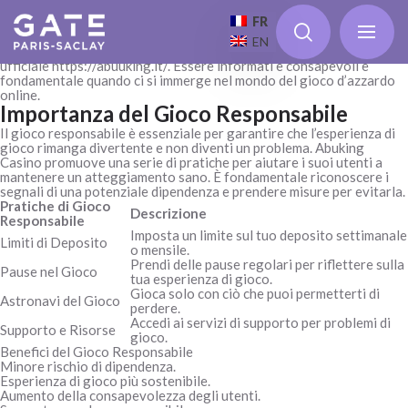
Abuking Casino si distingue per il suo approccio responsabile al
gioco, un aspetto cruciale per chi cerca un’esperienza di gioco sicura
FR
e sostenibile. Il casinò offre una serie di strumenti per tutelare i
EN
giocatori, e ulteriori dettagli possono essere trovati sul loro sito
ufficiale
https://abuuking.it/
. Essere informati e consapevoli è
fondamentale quando ci si immerge nel mondo del gioco d’azzardo
online.
Importanza del Gioco Responsabile
Il gioco responsabile è essenziale per garantire che l’esperienza di
gioco rimanga divertente e non diventi un problema. Abuking
Casino promuove una serie di pratiche per aiutare i suoi utenti a
mantenere un atteggiamento sano. È fondamentale riconoscere i
segnali di una potenziale dipendenza e prendere misure per evitarla.
Pratiche di Gioco
Descrizione
Responsabile
Imposta un limite sul tuo deposito settimanale
Limiti di Deposito
o mensile.
Prendi delle pause regolari per riflettere sulla
Pause nel Gioco
tua esperienza di gioco.
Gioca solo con ciò che puoi permetterti di
Astronavi del Gioco
perdere.
Accedi ai servizi di supporto per problemi di
Supporto e Risorse
gioco.
Benefici del Gioco Responsabile
Minore rischio di dipendenza.
Esperienza di gioco più sostenibile.
Aumento della consapevolezza degli utenti.