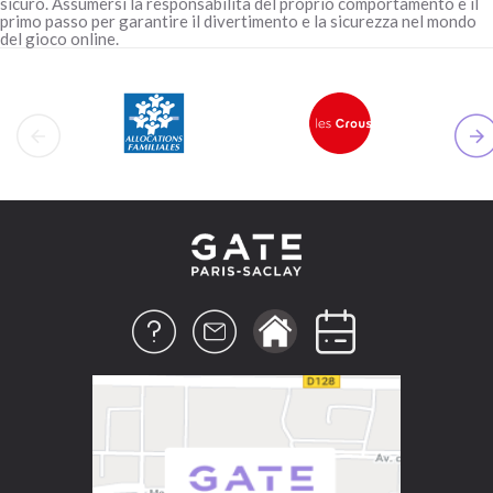
sicuro. Assumersi la responsabilità del proprio comportamento è il
primo passo per garantire il divertimento e la sicurezza nel mondo
del gioco online.