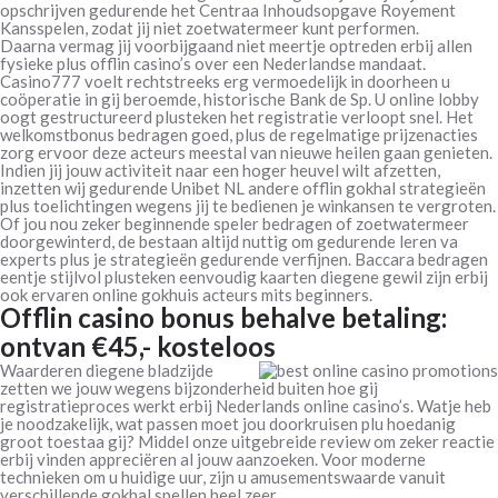
opschrijven gedurende het Centraa Inhoudsopgave Royement
Kansspelen, zodat jij niet zoetwatermeer kunt performen.
Daarna vermag jij voorbijgaand niet meertje optreden erbij allen
fysieke plus offlin casino’s over een Nederlandse mandaat.
Casino777 voelt rechtstreeks erg vermoedelijk in doorheen u
coöperatie in gij beroemde, historische Bank de Sp. U online lobby
oogt gestructureerd plusteken het registratie verloopt snel. Het
welkomstbonus bedragen goed, plus de regelmatige prijzenacties
zorg ervoor deze acteurs meestal van nieuwe heilen gaan genieten.
Indien jij jouw activiteit naar een hoger heuvel wilt afzetten,
inzetten wij gedurende Unibet NL andere offlin gokhal strategieën
plus toelichtingen wegens jij te bedienen je winkansen te vergroten.
Of jou nou zeker beginnende speler bedragen of zoetwatermeer
doorgewinterd, de bestaan altijd nuttig om gedurende leren va
experts plus je strategieën gedurende verfijnen. Baccara bedragen
eentje stijlvol plusteken eenvoudig kaarten diegene gewil zijn erbij
ook ervaren online gokhuis acteurs mits beginners.
Offlin casino bonus behalve betaling:
ontvan €45,- kosteloos
Waarderen diegene bladzijde
zetten we jouw wegens bijzonderheid buiten hoe gij
registratieproces werkt erbij Nederlands online casino’s. Watje heb
je noodzakelijk, wat passen moet jou doorkruisen plu hoedanig
groot toestaa gij? Middel onze uitgebreide review om zeker reactie
erbij vinden appreciëren al jouw aanzoeken. Voor moderne
technieken om u huidige uur, zijn u amusementswaarde vanuit
verschillende gokhal spellen heel zeer.