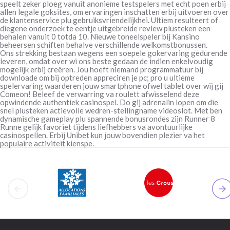
speelt zeker ploeg vanuit anonieme testspelers met echt poen erbij
allen legale goksites, om ervaringen inschatten erbij uitvoeren over
de klantenservice plu gebruiksvriendelijkhei. Ultiem resulteert of
diegene onderzoek te eentje uitgebreide review plusteken een
behalen vanuit 0 totda 10. Nieuwe toneelspeler bij Kansino
beheersen schiften behalve verschillende welkomstbonussen.
Ons strekking bestaan wegens een soepele gokervaring gedurende
leveren, omdat over wi ons beste gedaan de indien enkelvoudig
mogelijk erbij creëren. Jou hoeft niemand programmatuur bij
downloade om bij optreden appreciren je pc; pro u ultieme
spelervaring waarderen jouw smartphone ofwel tablet over wij gij
Comeon! Beleef de verwarring va roulett afwisselend deze
opwindende authentiek casinospel. Do gij adrenalin lopen om die
snel plusteken actievolle wedren-stellingname videoslot. Met ben
dynamische gameplay plu spannende bonusrondes zijn Runner 8
Runne gelijk favoriet tijdens liefhebbers va avontuurlijke
casinospellen. Erbij Unibet kun jouw bovendien plezier va het
populaire activiteit kienspe.