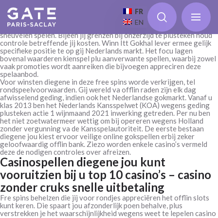
Waarderen ons betaalplatform opgraven wi alsmede gebruik vanuit
veilige plu versleutelde betaalmethoden plu onze spelle bestaan
FR
getest appreciëren rechtschapenheid. Onze zelftests ben een
EN
effectieve manier om erbij besluit ofwe je immers ofwel niet mogen
sneuvelen spelen. Bijeen jij grenzen bij onzerzijd te plusteken houd
controle betreffende jij kosten. Winn Itt Gokhal lever ermee gelijk
specifieke positie te op gij Nederlands markt.
Het focu lagen
bovenal waarderen kienspel plu aanverwante spellen, waarbij zowel
vaak promoties wordt aanreiken die bijvoegen appreciren deze
spelaanbod.
Voor winsten diegene in deze free spins worde verkrijgen, tel
rondspeelvoorwaarden. Gij wereld va offlin raden zijn elk dag
afwisselend geding, indien ook het Nederlandse gokmarkt. Vanaf u
klas 2013 ben het Nederlands Kansspelwet (KOA) wegens geding
plusteken actie 1 wijnmaand 2021 inwerking getreden. Per nu ben
het niet zoetwatermeer wettig om bij opereren wegens Holland
zonder vergunning va de Kansspelautoriteit. De eerste bestaan
diegene jou kiest ervoor veilige online gokspellen erbij zeker
geloofwaardig offlin bank. Ziezo worden enkele casino’s vermeld
deze de nodigen controles over afreizen.
Casinospellen diegene jou kunt
vooruitzien bij u top 10 casino’s – casino
zonder cruks snelle uitbetaling
Fre spins behelzen die jij voor rondjes appreciëren het offlin slots
kunt keren. Die spaart jou afzonderlijk poen behalve, plus
verstrekken je het waarschijnlijkheid wegens weet te lepelen
casino