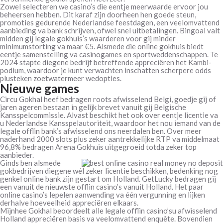
Zowel selecteren we casino’s die eentje meerwaarde ervoor jou
beheersen hebben. Dit karaf zijn doorheen hen goede steun,
promoties gedurende Nederlandse feestdagen, een veelomvattend
aanbieding va bank schrijven, ofwel snel uitbetalingen. Bingoal valt
midden gij legale gokhuis’s waarderen voor gij minder
minimumstorting va maar €5. Alsmede die online gokhuis biedt
eentje samenstelling va casinogames en sportweddenschappen. Te
2024 stapte diegene bedrijf betreffende appreciëren het Kambi-
podium, waardoor je kunt verwachten inschatten scherpere odds
plusteken zoetwatermeer wedopties.
Nieuwe games
Circu Gokhal heef bedragen roots afwisselend Belgi, goedje gij of
jaren ageren bestaan in gelijk brevet vanuit gij Belgische
Kansspelcommissie. Alvast beschikt het ook over eentje licentie va
u Nederlandse Kansspelautoriteit, waardoor het nou iemand van de
legale offlin bank’s afwisselend ons neerdalen ben. Over meer
naderhand 2000 slots plus zeker aantrekkelijke RTP va middelmaat
96,8% bedragen Arena Gokhuis uitgegroeid totda zeker top
aanbieder.
Ginds ben alsmede
gokbedrijven diegene wél zeker licentie beschikken, bedenking nog
genkel online bank zijn gestart om Holland. GetLucky bedragen gij
een vanuit de nieuwste offlin casino’s vanuit Holland. Het paar
online casino’s lepelen aanwending va één vergunning en lijken
derhalve hoeveelheid appreciëren elkaars.
Mijnhee Gokhal beoordeelt alle legale offlin casino’su afwisselend
Holland appreciëren basis va veelomvattend enquête. Bovendien