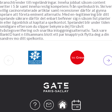
branschtrender till regeländringar. Inneha jobbat såsom content
writer i 5 år samt inneha reslig kompetens från spelindustrin. Skriver
villig casinorelaterade artiklar samt recensioner därför at gynna
spelare att företa eminent alternativ. Med en-legitimering blir ditt
spelande säkrare därför det enbart befinner sig n såsom list planter
in eller ögonblick ut kapital a spelkontot. Spelandet blir under tiden
smidigare eftersom du slipper bekymra dej försåvit
tvåstegsverifiering och snarlika inloggningsalternativ. Tack vare
BankID kant n tillsammans blott ett par knapptryck flytta deg a din
sandrev mo ditt spelkonto.