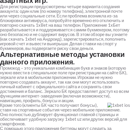
азартных игр.
Для регистрации предусмотрены четыре варианта создания
аккаунта: один клик (по номеру телефона), электронной почте
или через социальные сети. Если проблема возникла из-за
блокировки антивируса, попробуйте временно его отключить и
повторно скачать 1xBet на ваш телефон. Приложение 1хБет
разрабатывается и поддерживается самим букмекером, поэтому
оно безопасно и не содержит вирусов. В этом обзоре вы узнаете
(как скачать 1xbet на Андроид), зарегистрироваться, пополнить
игровой счет и вывести выигрыши. Делая ставки на спорт у
букмекеров, вы подвергаете риску свои деньги.
Альтернативные методы установки
данного приложения.
Промокод – это уникальная комбинация букв и знаков (которую
нужно ввести в специальное поле при регистрации на сайте БК),
зеркале или в мобильном приложении. Игрокам не нужно
повторно создавать аккаунт, так как они могут использовать
личный кабинет с официального сайта и сохранять свои
достижения и баланс. Зеркало БК предоставляет доступ ко всем
функциям интернет-заведения (включая возможности),
навигацию, профиль, бонусы и акции.
Кроме того (клиенты БК часто получают бонусы),
ставя на спортивные события через мобильное приложение.
Оно полностью дублирует функционал главной страницы и
обеспечивает удобную загрузку 1xbet uz или других версий для
смартфонов.
С помощью этого приложения беттеры могут следить за