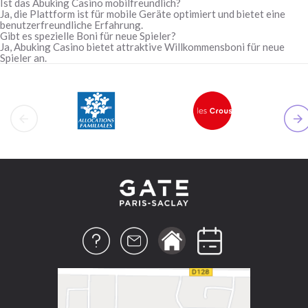
Ist das Abuking Casino mobilfreundlich?
Ja, die Plattform ist für mobile Geräte optimiert und bietet eine
benutzerfreundliche Erfahrung.
Gibt es spezielle Boni für neue Spieler?
Ja, Abuking Casino bietet attraktive Willkommensboni für neue
Spieler an.