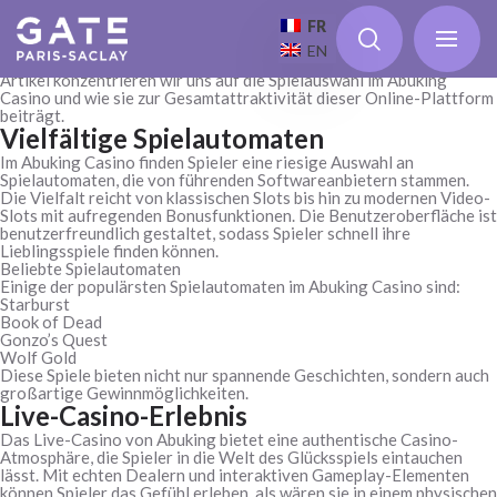
Abuking Casino hat sich schnell zu einer beliebten Plattform für
Glücksspielenthusiasten entwickelt. Spieler, die auf der Suche nach
FR
einer vielseitigen und aufregenden Auswahl an Spielen sind, können
EN
auf
abuking-de.de
eine beeindruckende Sammlung finden. In diesem
Artikel konzentrieren wir uns auf die Spielauswahl im Abuking
Casino und wie sie zur Gesamtattraktivität dieser Online-Plattform
beiträgt.
Vielfältige Spielautomaten
Im Abuking Casino finden Spieler eine riesige Auswahl an
Spielautomaten, die von führenden Softwareanbietern stammen.
Die Vielfalt reicht von klassischen Slots bis hin zu modernen Video-
Slots mit aufregenden Bonusfunktionen. Die Benutzeroberfläche ist
benutzerfreundlich gestaltet, sodass Spieler schnell ihre
Lieblingsspiele finden können.
Beliebte Spielautomaten
Einige der populärsten Spielautomaten im Abuking Casino sind:
Starburst
Book of Dead
Gonzo’s Quest
Wolf Gold
Diese Spiele bieten nicht nur spannende Geschichten, sondern auch
großartige Gewinnmöglichkeiten.
Live-Casino-Erlebnis
Das Live-Casino von Abuking bietet eine authentische Casino-
Atmosphäre, die Spieler in die Welt des Glücksspiels eintauchen
lässt. Mit echten Dealern und interaktiven Gameplay-Elementen
können Spieler das Gefühl erleben, als wären sie in einem physischen