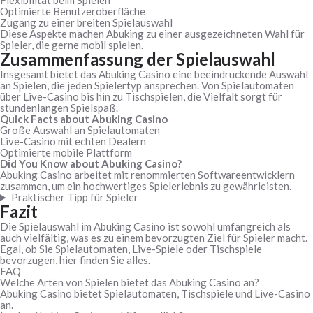
Flexibilität beim Spielen
Optimierte Benutzeroberfläche
Zugang zu einer breiten Spielauswahl
Diese Aspekte machen Abuking zu einer ausgezeichneten Wahl für
Spieler, die gerne mobil spielen.
Zusammenfassung der Spielauswahl
Insgesamt bietet das Abuking Casino eine beeindruckende Auswahl
an Spielen, die jeden Spielertyp ansprechen. Von Spielautomaten
über Live-Casino bis hin zu Tischspielen, die Vielfalt sorgt für
stundenlangen Spielspaß.
Quick Facts about Abuking Casino
Große Auswahl an Spielautomaten
Live-Casino mit echten Dealern
Optimierte mobile Plattform
Did You Know about Abuking Casino?
Abuking Casino arbeitet mit renommierten Softwareentwicklern
zusammen, um ein hochwertiges Spielerlebnis zu gewährleisten.
Praktischer Tipp für Spieler
Fazit
Die Spielauswahl im Abuking Casino ist sowohl umfangreich als
auch vielfältig, was es zu einem bevorzugten Ziel für Spieler macht.
Egal, ob Sie Spielautomaten, Live-Spiele oder Tischspiele
bevorzugen, hier finden Sie alles.
FAQ
Welche Arten von Spielen bietet das Abuking Casino an?
Abuking Casino bietet Spielautomaten, Tischspiele und Live-Casino
an.