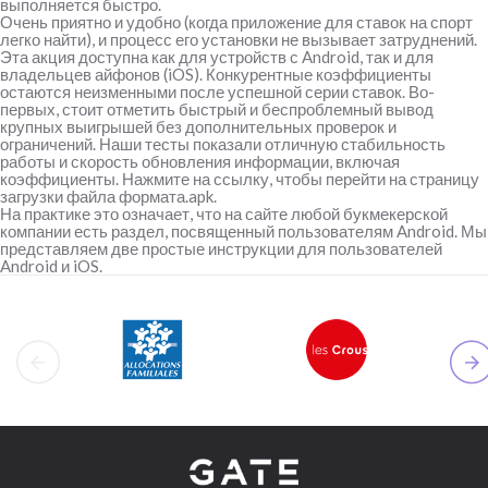
выполняется быстро.
Очень приятно и удобно (когда приложение для ставок на спорт
легко найти), и процесс его установки не вызывает затруднений.
Эта акция доступна как для устройств с Android, так и для
владельцев айфонов (iOS). Конкурентные коэффициенты
остаются неизменными после успешной серии ставок. Во-
первых, стоит отметить быстрый и беспроблемный вывод
крупных выигрышей без дополнительных проверок и
ограничений. Наши тесты показали отличную стабильность
работы и скорость обновления информации, включая
коэффициенты. Нажмите на ссылку, чтобы перейти на страницу
загрузки файла формата.apk.
На практике это означает, что на сайте любой букмекерской
компании есть раздел, посвященный пользователям Android. Мы
представляем две простые инструкции для пользователей
Android и iOS.