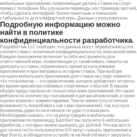
мобильные приложения, позволяющие делать ставки на спорт
прямо с телефона. Мы улучшили переводы на страницах матчей,
чтобы сделать интерфейс более понятным, и повысили
стабильность для комфортной игры. Данные о пользователе.
Подробную информацию можно
найти в политике
конфиденциальности разработчика.
Разработчик LLC сообщил, что данные могут обрабатываться в
соответствии с политикой конфиденциальности, описанной ниже.
Каждое приложение включает в себя инструменты для
ответственной игры, позволяющие устанавливать лимиты на
депозиты и ставки, ограничивать время использования
приложения и просматривать историю ставок. При выборе
лучшего мобильного приложения для ставок на спорт помните,
что тотализатор — это развлечение, которое добавляет остроты
во время просмотра любимых спортивных событий. В нашем
обзоре представлено не только описание приложений. Но также
рейтинги по количеству скачиваний и датам обновлений, а также
оценки игроков с комментариями. Тем не менее (это отличная
возможность попробовать как само приложение), так и услуги
букмекера, даже если в начале не удастся выиграть.
Необходимо сказать, что за регистрацию в мобильном
приложении по промокоду БалтБет вы получите 6 небольших
фрибетов, с которых можно выиграть до. рублей. Что касается
доступности (то пользователи iOS могут скачать приложение в
App Store), а обладатели устройств на Android могут загрузить