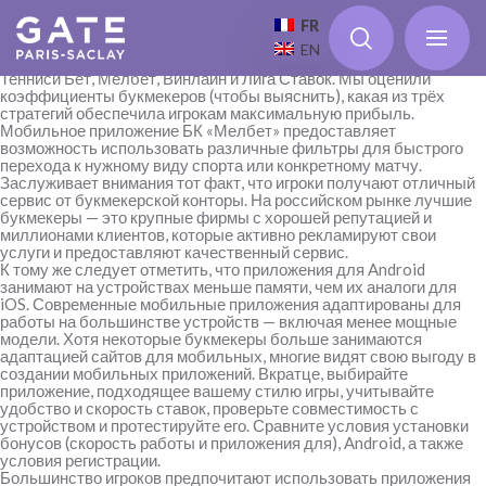
Все 13 приложений (которые мы оцениваем), являются
легальными, официальными и могут быть загружены на
FR
устройства с Android и iOS. В мае 2026 года среди лучших
EN
приложений для спортивных ставок выделяются, Фонбет,
Тенниси Бет, Мелбет, Винлайн и Лига Ставок.
Мы оценили
коэффициенты букмекеров (чтобы выяснить), какая из трёх
стратегий обеспечила игрокам максимальную прибыль.
Мобильное приложение БК «Мелбет» предоставляет
возможность использовать различные фильтры для быстрого
перехода к нужному виду спорта или конкретному матчу.
Заслуживает внимания тот факт, что игроки получают отличный
сервис от букмекерской конторы. На российском рынке лучшие
букмекеры — это крупные фирмы с хорошей репутацией и
миллионами клиентов, которые активно рекламируют свои
услуги и предоставляют качественный сервис.
К тому же следует отметить, что приложения для Android
занимают на устройствах меньше памяти, чем их аналоги для
iOS. Современные мобильные приложения адаптированы для
работы на большинстве устройств — включая менее мощные
модели. Хотя некоторые букмекеры больше занимаются
адаптацией сайтов для мобильных, многие видят свою выгоду в
создании мобильных приложений. Вкратце, выбирайте
приложение, подходящее вашему стилю игры, учитывайте
удобство и скорость ставок, проверьте совместимость с
устройством и протестируйте его. Сравните условия установки
бонусов (скорость работы и приложения для), Android, а также
условия регистрации.
Большинство игроков предпочитают использовать приложения