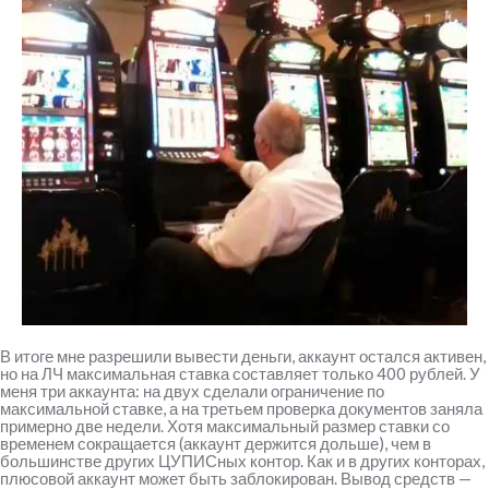
В итоге мне разрешили вывести деньги, аккаунт остался активен,
но на ЛЧ максимальная ставка составляет только 400 рублей. У
меня три аккаунта: на двух сделали ограничение по
максимальной ставке, а на третьем проверка документов заняла
примерно две недели. Хотя максимальный размер ставки со
временем сокращается (аккаунт держится дольше), чем в
большинстве других ЦУПИСных контор. Как и в других конторах,
плюсовой аккаунт может быть заблокирован. Вывод средств —