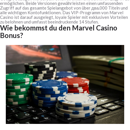
ermöglichen. Beide Versionen gewährleisten einen umfassenden
Zugriff auf das gesamte Spielangebot von über два.000 Titeln und
alle wichtigen Kontofunktionen. Das VIP-Programm von Marvel
Casino ist darauf ausgelegt, loyale Spieler mit exklusiven Vorteilen
zu belohnen und umfasst beeindruckende 14 Stufen.
Wie bekommst du den Marvel Casino
Bonus?