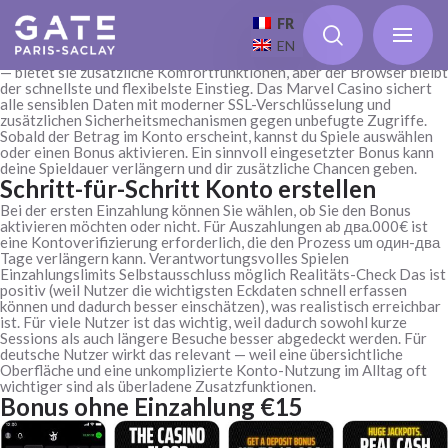
Oder wählen Sie unseren niedrigen Mindesteinzahlungsbetrag und
sichern Sie sich einen 150% Bonus bis zu €300 + пятьдесят
FR
Freispielen. Meist wegen fehlender Verifizierung, falscher Daten
EN
oder zusätzlicher Sicherheitschecks. Falls eine App angeboten wird
— bietet sie zusätzliche Komfortfunktionen, aber der Browser bleibt
der schnellste und flexibelste Einstieg.
Das Marvel Casino sichert
alle sensiblen Daten mit moderner SSL-Verschlüsselung und
zusätzlichen Sicherheitsmechanismen gegen unbefugte Zugriffe.
Sobald der Betrag im Konto erscheint, kannst du Spiele auswählen
oder einen Bonus aktivieren. Ein sinnvoll eingesetzter Bonus kann
deine Spieldauer verlängern und dir zusätzliche Chancen geben.
Schritt-für-Schritt Konto erstellen
Bei der ersten Einzahlung können Sie wählen, ob Sie den Bonus
aktivieren möchten oder nicht. Für Auszahlungen ab два.000€ ist
eine Kontoverifizierung erforderlich, die den Prozess um один-два
Tage verlängern kann. Verantwortungsvolles Spielen
Einzahlungslimits Selbstausschluss möglich Realitäts-Check Das ist
positiv (weil Nutzer die wichtigsten Eckdaten schnell erfassen
können und dadurch besser einschätzen), was realistisch erreichbar
ist. Für viele Nutzer ist das wichtig, weil dadurch sowohl kurze
Sessions als auch längere Besuche besser abgedeckt werden. Für
deutsche Nutzer wirkt das relevant — weil eine übersichtliche
Oberfläche und eine unkomplizierte Konto-Nutzung im Alltag oft
wichtiger sind als überladene Zusatzfunktionen.
Bonus ohne Einzahlung €15