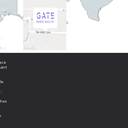
août
bre
 de
e
pagn
lace
nant
-
le
 :
ches
/
e
-