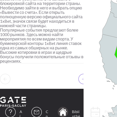
блокировкой сайта на территории страны.
Необходимо зайти в него и выбрать опцию
«Вывести со счета». Если открыть
полноценную версию официального сайта
1xBet, значок связи будет находиться в
нижней части страницы.
Популярные события предлагают более
1000 рынков. Здесь можно найти
мероприятия по всем видам спорта. У
букмекерской конторы 1xBet линия ставок
одна из самых обширных на рынке.
Высокие котировки в играх и щедрые
бонусы получили положительные отзывы в
рецензиях.
A
C
Bibli
Périod
i
o
othè
d'ouve