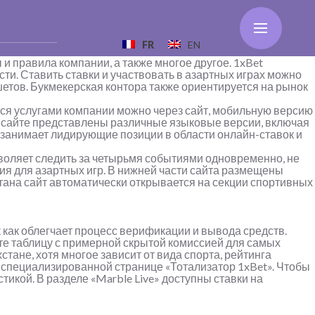
FR
EN
 и правила компании, а также многое другое. 1xBet
ти. Ставить ставки и участвовать в азартных играх можно
шетов.
Букмекерская контора также ориентируется на рынок
ся услугами компании можно через сайт, мобильную версию
 сайте представлены различные языковые версии, включая
т занимает лидирующие позиции в области онлайн-ставок и
зволяет следить за четырьмя событиями одновременно, не
ия для азартных игр. В нижней части сайта размещены
стана сайт автоматически открывается на секции спортивных
 как облегчает процесс верификации и вывода средств.
е таблицу с примерной скрытой комиссией для самых
ане, хотя многое зависит от вида спорта, рейтинга
 специализированной странице «Тотализатор 1xBet». Чтобы
икой. В разделе «Marble Live» доступны ставки на