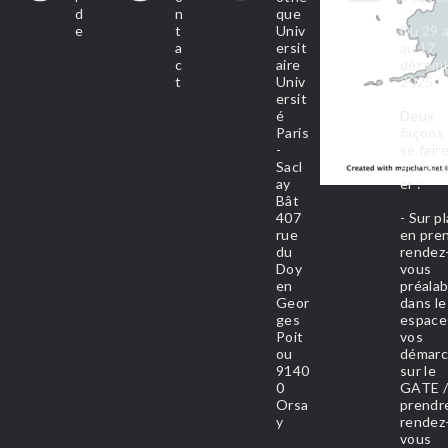
d
n
que
:
e
t
Univ
Du 29 
a
ersit
au 17
c
aire
décem
t
Univ
2025
ersit
é
Deux
Paris
façons
-
se fair
Sacl
accom
ay
er :
Bât
407
- Sur p
rue
en pre
du
rendez
Doy
vous
en
préalab
Geor
dans le
ges
espace
Poit
vos
ou
démar
9140
sur le
0
GATE 
Orsa
prendr
y
rendez
vous