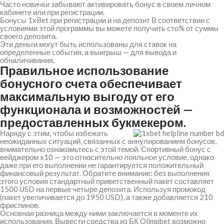
Часто новички забывают активировать бонус в своем личном
кабинете или при регистрации.
Бонусы 1xBet при регистрации и на депозит В соответствии с
условиями этой программы вы можете получить сто% от суммы
своего депозита.
Эти деньги могут быть использованы для ставок на
определенные события, а выигрыш — для вывода и
обналичивания.
Правильное использование
бонусного счета обеспечивает
максимальную выгоду от его
функционала и возможностей —
предоставленных букмекером.
Наряду с этим, чтобы избежать
неожиданных ситуаций, связанных с аннулированием бонусов,
внимательно ознакомьтесь с этой темой. Спортивный бонус с
вейджером x10 — это относительно лояльное условие, однако
даже при его выполнении не гарантируется положительный
финансовый результат. Обратите внимание: без выполнения
этого условия стандартный приветственный пакет составляет
1500 USD на первые четыре депозита. Используя промокод
(пакет увеличивается до 1950 USD), а также добавляется 210
фриспинов.
Основная разница между ними заключается в моменте их
использования. Вывести средства из БК Olimpbet возможно