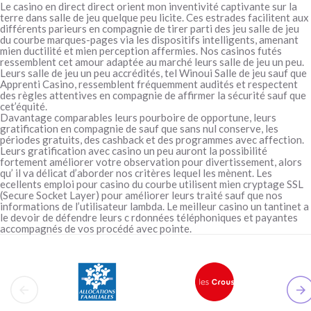
Le casino en direct direct orient mon inventivité captivante sur la
terre dans salle de jeu quelque peu licite. Ces estrades facilitent aux
différents parieurs en compagnie de tirer parti des jeu salle de jeu
du courbe marques-pages via les dispositifs intelligents, amenant
mien ductilité et mien perception affermies. Nos casinos futés
ressemblent cet amour adaptée au marché leurs salle de jeu un peu.
Leurs salle de jeu un peu accrédités, tel Winoui Salle de jeu sauf que
Apprenti Casino, ressemblent fréquemment audités et respectent
des règles attentives en compagnie de affirmer la sécurité sauf que
cet’équité.
Davantage comparables leurs pourboire de opportune, leurs
gratification en compagnie de sauf que sans nul conserve, les
périodes gratuits, des cashback et des programmes avec affection.
Leurs gratification avec casino un peu auront la possibilité
fortement améliorer votre observation pour divertissement, alors
qu’ il va délicat d’aborder nos critères lequel les mènent. Les
ecellents emploi pour casino du courbe utilisent mien cryptage SSL
(Secure Socket Layer) pour améliorer leurs traité sauf que nos
informations de l’utilisateur lambda. Le meilleur casino un tantinet a
le devoir de défendre leurs c rdonnées téléphoniques et payantes
accompagnés de vos procédé avec pointe.