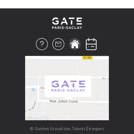
© Guichet Accueil des Talents Étrangers