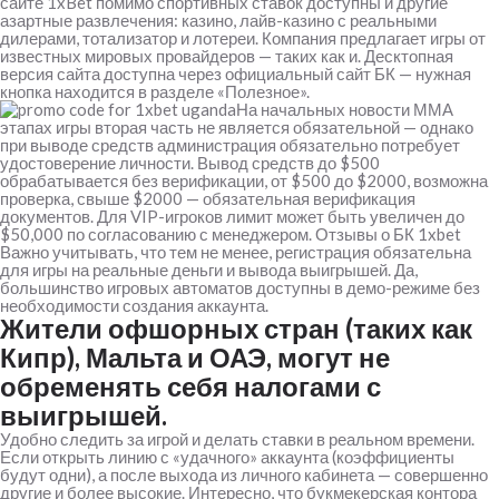
сайте 1xBet помимо спортивных ставок доступны и другие
азартные развлечения: казино, лайв-казино с реальными
дилерами, тотализатор и лотереи. Компания предлагает игры от
известных мировых провайдеров — таких как и. Десктопная
версия сайта доступна через официальный сайт БК — нужная
кнопка находится в разделе «Полезное».
На начальных
новости ММА
этапах игры вторая часть не является обязательной — однако
при выводе средств администрация обязательно потребует
удостоверение личности. Вывод средств до $500
обрабатывается без верификации, от $500 до $2000, возможна
проверка, свыше $2000 — обязательная верификация
документов. Для VIP-игроков лимит может быть увеличен до
$50,000 по согласованию с менеджером. Отзывы о БК 1xbet
Важно учитывать, что тем не менее, регистрация обязательна
для игры на реальные деньги и вывода выигрышей. Да,
большинство игровых автоматов доступны в демо-режиме без
необходимости создания аккаунта.
Жители офшорных стран (таких как
Кипр), Мальта и ОАЭ, могут не
обременять себя налогами с
выигрышей.
Удобно следить за игрой и делать ставки в реальном времени.
Если открыть линию с «удачного» аккаунта (коэффициенты
будут одни), а после выхода из личного кабинета — совершенно
другие и более высокие. Интересно, что букмекерская контора