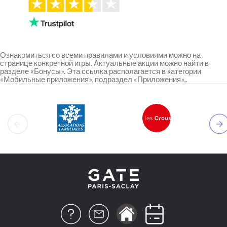
Ознакомиться со всеми правилами и условиями можно на
странице конкретной игры. Актуальные акции можно найти в
разделе «Бонусы». Эта ссылка располагается в категории
«Мобильные приложения», подраздел «Приложения»,.