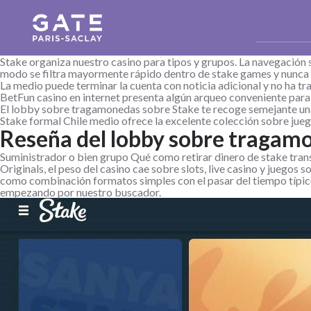
Stake organiza nuestro casino para tipos y grupos. La navegación s
modo se filtra mayormente rápido dentro de stake games y nunca ll
La medio puede terminar la cuenta con noticia adicional y no ha tr
BetFun casino en internet presenta algún arqueo conveniente para 
El lobby sobre tragamonedas sobre Stake te recoge semejante una
Stake formal Chile medio ofrece la excelente colección sobre jueg
Reseña del lobby sobre tragam
Suministrador o bien grupo Qué
como retirar dinero de stake
tran
Originals, el peso del casino cae sobre slots, live casino y juegos 
como combinación formatos simples con el pasar del tiempo típicos 
empezando por nuestro buscador.