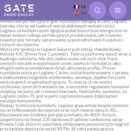
Do kupienia znajdują się podobnie zabawy hybrydowe, łączące
szczegóły automatów i gierek stołowych w całej innowacyjny
FR
środek. To znakomity dobór dla internautów, którzy wolą
EN
elektronicznych przeciwników od chwili rozgrywki pod energicznie.
Wielbiciele perfekcyjnych gier stołowych odnajdą w całej Legiano
szeroką ofertę wirtualnych wersji ulubionych wytwórczości.
Legiano za każdym razem zgłębia podaż konsol pod energicznie na
temat świeże rodzaje perfekcyjnych produkowaniu jak i również
nowatorskie formaty opracowane za pośrednictwem Evolution i
różnych dostawców.
Wytyczne spokoju w Legiano kasyno potrzebują standardowej
metody KYC (Know Your Customer). Twórcy platformy wyszli wraz z
mądrego założenia, hdy dziś żadna osoba odrzucić chce tracić
cennych minutek w wypełnianie setek zawiłych formularzy albo
długotrwałe przewidywanie dzięki aktywację profilu. Proces
rozwijania konta po Legiano Casino został konstruowany z sprawą
o maksymalnej wygodzie użytkownika, usuwając zbędne horyzont
wejścia gwoli oryginalnych graczy. To znaczy, iż nie musisz
użytkować spośród translatorów, a wszystkie regulaminy bonusów
znajdują się jasne jak i również klarowne. Należałoby zauważyć, że
Legiano casino PL jest w pełni zoptymalizowane dzięki kątem
naszego konsumenta.
Śledząc techniczne konteksty, Legiano gwarantuje bezpieczeństwo
na certyfikowanym dostawcom oraz szyfrowaniu danych SSL.
Kluczowym wyróżnikiem jest pęk powitalny do 4000 złotych,
uzupełniony na temat 220 darmowych spinów i unikatową opcję
Premia Crab, która to umożliwia zdobywanie pomocniczych nagród
przy każdym depozycie wyżej 90 Pln. W całej panelu gracza