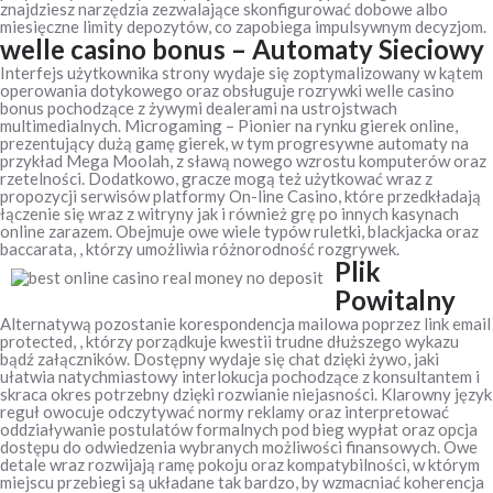
znajdziesz narzędzia zezwalające skonfigurować dobowe albo
miesięczne limity depozytów, co zapobiega impulsywnym decyzjom.
welle casino bonus – Automaty Sieciowy
Interfejs użytkownika strony wydaje się zoptymalizowany w kątem
operowania dotykowego oraz obsługuje rozrywki
welle casino
bonus
pochodzące z żywymi dealerami na ustrojstwach
multimedialnych. Microgaming – Pionier na rynku gierek online,
prezentujący dużą gamę gierek, w tym progresywne automaty na
przykład Mega Moolah, z sławą nowego wzrostu komputerów oraz
rzetelności. Dodatkowo, gracze mogą też użytkować wraz z
propozycji serwisów platformy On-line Casino, które przedkładają
łączenie się wraz z witryny jak i również grę po innych kasynach
online zarazem. Obejmuje owe wiele typów ruletki, blackjacka oraz
baccarata, , którzy umożliwia różnorodność rozgrywek.
Plik
Powitalny
Alternatywą pozostanie korespondencja mailowa poprzez link email
protected, , którzy porządkuje kwestii trudne dłuższego wykazu
bądź załączników. Dostępny wydaje się chat dzięki żywo, jaki
ułatwia natychmiastowy interlokucja pochodzące z konsultantem i
skraca okres potrzebny dzięki rozwianie niejasności. Klarowny język
reguł owocuje odczytywać normy reklamy oraz interpretować
oddziaływanie postulatów formalnych pod bieg wypłat oraz opcja
dostępu do odwiedzenia wybranych możliwości finansowych. Owe
detale wraz rozwijają ramę pokoju oraz kompatybilności, w którym
miejscu przebiegi są układane tak bardzo, by wzmacniać koherencja