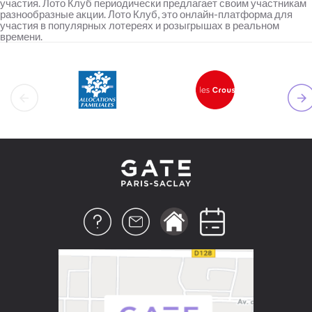
участия. Лото Клуб периодически предлагает своим участникам
разнообразные акции. Лото Клуб, это онлайн-платформа для
участия в популярных лотереях и розыгрышах в реальном
времени.