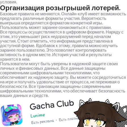
условия.
Организация розыгрышей лотерей.
Базовые правила не меняются. Онлайн-клуб имеет возможность
предлагать различные форматы участия. Вероятность
выигрыша определяется форматом конкретной игры.
Пользователь может заранее ознакомиться с правилами.
Все процессы осуществляются в цифровом формате. Наряду с
этим, это уменьшает риск недоразумений перед началом
участия. Стоит отметить, что информация представлена в
доступной форме. Вдобавок к этому, правила можно изучить
заранее пользователю. Это позволяет контролировать
активность в одном месте. История участий и результаты
хранятся в нем.
Пользователи могут быть уверены в надежной защите своих
личных и финансовых данных. Все данные защищены
современными шифровальными технологиями, что
обеспечивает их надежную защиту. Вы можете сосредоточиться
на игре и получать удовольствие от процесса, не переживая о
безопасности. Все транзакции защищены современными
шифровальными технологиями, что обеспечивает безопасность
ваших данных и средств.