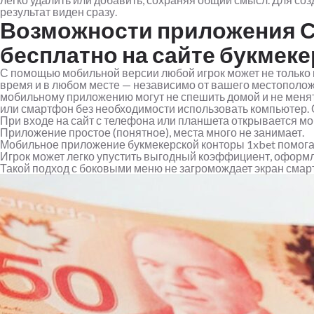
результат виден сразу.
Возможности приложения Ск
бесплатно на сайте букмеке
С помощью мобильной версии любой игрок может не только по
время и в любом месте — независимо от вашего местоположен
мобильному приложению могут не спешить домой и не менят
или смартфон без необходимости использовать компьютер. 
При входе на сайт с телефона или планшета открывается м
Приложение простое (понятное), места много не занимает.
Мобильное приложение букмекерской конторы 1xbet помогает
Игрок может легко упустить выгодный коэффициент, оформля
Такой подход с боковыми меню не загромождает экран смарт