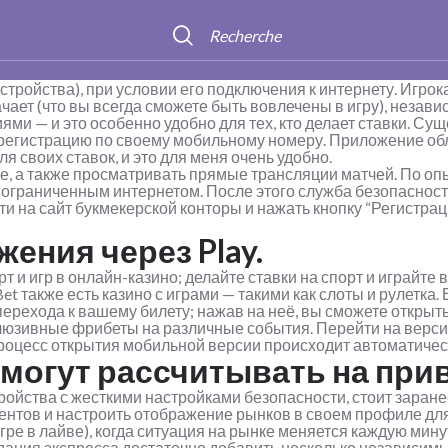
Recherche
устройства), при условии его подключения к интернету. Игро
чает (что вы всегда сможете быть вовлечены в игру), незави
и — и это особенно удобно для тех, кто делает ставки.
Суще
регистрацию по своему мобильному номеру. Приложение об
 своих ставок, и это для меня очень удобно.
е, а также просматривать прямые трансляции матчей. По опы
и ограниченным интернетом. После этого служба безопаснос
ти на сайт букмекерской конторы и нажать кнопку “Регистра
ения через Play.
 и игр в онлайн-казино; делайте ставки на спорт и играйте
Bet также есть казино с играми — такими как слоты и рулетк
перехода к вашему билету; нажав на неё, вы сможете открыт
люзивные фрибеты на различные события. Перейти на верси
роцесс открытия мобильной версии происходит автоматическ
 могут рассчитывать на при
ройства с жесткими настройками безопасности, стоит заран
ентов и настроить отображение рынков в своем профиле д
ре в лайве), когда ситуация на рынке меняется каждую мину
оздания экспресса достаточно добавить несколько независи