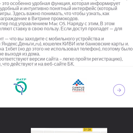
 это особенно удобная функция, которая информирует
и удобный и интуитивно понятный интерфейс (который
игры. Здесь важно понимать, что чтобы узнать, как
знаграждение в Витрине промокодов.
ютер под управлением Mac OS. Наряду с этим, В этом
ляют ставку в свою пользу. Если доступ пропадет — для
 — что вы заходите с мобильного устройства и
ндекс.Деньги,.ru), кошелек КИВИ или банковские карты и.
 1хбет (но до этого не использовал телефон), поэтому было
не выходя из дома.
ответствуют версии сайта – легко пройти регистрацию),
, что действуют и на веб-сайте БК.