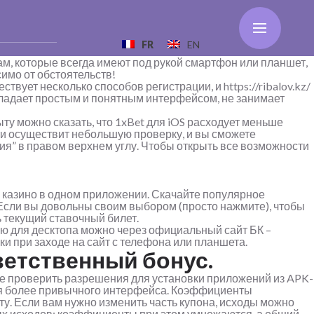
FR
EN
кам, которые всегда имеют под рукой смартфон или планшет,
симо от обстоятельств!
ствует несколько способов регистрации, и
https://ribalov.kz/
ладает простым и понятным интерфейсом, не занимает
ту можно сказать, что 1xBet для iOS расходует меньше
ти осуществит небольшую проверку, и вы сможете
ция” в правом верхнем углу. Чтобы открыть все возможности
 в казино в одном приложении. Скачайте популярное
а. Если вы довольны своим выбором (просто нажмите), чтобы
ь текущий ставочный билет.
ю для десктопа можно через официальный сайт БК –
и при заходе на сайт с телефона или планшета.
ветственный бонус.
ее проверить разрешения для установки приложений из APK-
ля более привычного интерфейса. Коэффициенты
ту. Если вам нужно изменить часть купона, исходы можно
мых исходов; коэффициенты при этом умножаются, а общий