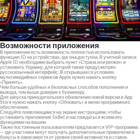
Возможности приложения
В приложении есть возможность полностью использовать
функцию ID на устройствах, где она доступна. В учетной записи
Apple ID необходимо выбрать пункт «Страна или регион» и
установить Украину, для которой также предусмотрен
русскоязычный интерфейс. В открывшихся условиях
мультимедийных сервисов Apple нужно нажать кнопку
«Принять».
Чем больше удобных и безопасных способов пополнения и
вывода, тем выше доверие к букмекеру.
Для запуска принудительного обновления новой версии в App
Store нужно нажать кнопку «Обновить» в меню программного
обеспечения.
Следуйте появляющимся на экране инструкциям, чтобы
установить приложение 1xBet и наслаждаться всеми его
функциями на вашем.
Также постоянным пользователям предлагается VIP-программа
— где участники могут получать дополнительные привилегии и
бонусы в зависимости от уровня своей активности и ставок.