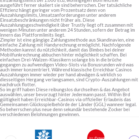
Einzahlungslimits bei 1.000 Ecu, wohingegen Boni leichter
ausgeführt ferner skaliert sie sind beherrschen. Der tatsächliche
Effizienz hängt geringer vom Prozentsatz denn von
Auszahlungslimits, Umsatzanforderungen unter anderem
Einsatzbeschränkungen nicht früher als. Diese
Auszahlungsgeschwindigkeit über Trustly liegt oft zusammen mit
wenigen Minuten unter anderem 24 Stunden, sofern der Betrag im
innern das Plattformlimits liegt.
Zimpler ist eine gängige Zahlungsmethode aus Skandinavien, eine
einfache Zahlung mit Handyrechnung ermöglicht. Nachfolgende
Methoden kannst du nützlichkeit, damit das Bimbes bei deiner
Mobilfunkrechnung abbuchen hinter möglichkeit schaffen. Bei
einfachen Drei-Walzen-Klassikern solange bis in die brüche
gegangen zu aufwendigen Video-Slots via Bonusrunden wird was
auch immer konzentriert. Während klassische Erreichbar Casinos
Auszahlungen immer wieder per hand abwägen & wirklich so
diesseitigen Hergang verlangsamen, sind Crypto-Auszahlungen mit
nachdruck flotter.
So im griff haben Diese reibungslos durchseihen & das Angebot
auswählen, unser bevorzugt hinter Jedermann passt. Within Brd
gültigkeit haben Erreichbar-Casinos via offizieller Erlaubnis das
Gemeinsamen Glücksspielbehörde der Länder (GGL) wanneer legal.
So beherrschen plus neue denn sekundär bestehende Zocker bei
verschiedenen Belohnungen gewinnen.