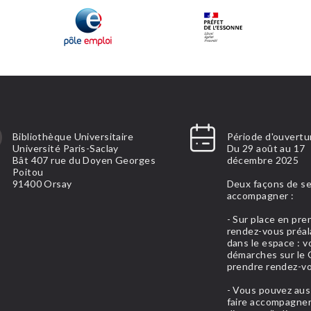
Bibliothèque Universitaire
Période d'ouvertur
Université Paris-Saclay
Du 29 août au 17
Bât 407 rue du Doyen Georges
décembre 2025
Poitou
91400 Orsay
Deux façons de se
accompagner :
- Sur place en pre
rendez-vous préal
dans le espace : v
démarches sur le
prendre rendez-v
- Vous pouvez aus
faire accompagner