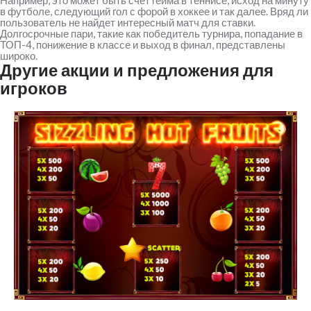
Например, это может быть счет гейма в теннисе, исход на минуту
в футболе, следующий гол с форой в хоккее и так далее. Вряд ли
пользователь не найдет интересный матч для ставки.
Долгосрочные пари, такие как победитель турнира, попадание в
ТОП-4, понижение в классе и выход в финал, представлены
широко.
Другие акции и предложения для
игроков