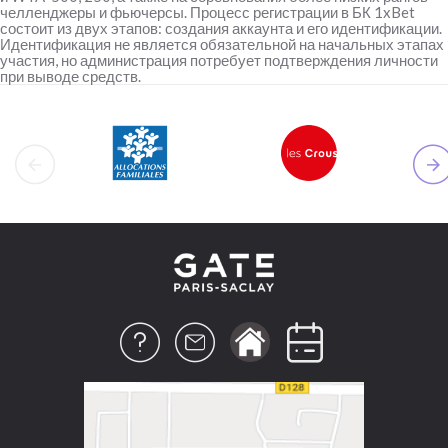
челленджеры и фьючерсы. Процесс регистрации в БК 1xBet
состоит из двух этапов: создания аккаунта и его идентификации.
Идентификация не является обязательной на начальных этапах
участия, но администрация потребует подтверждения личности
при выводе средств.