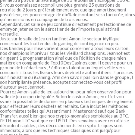
permettra p’avoir un avantage de 30 % dominant achopper 500 €.
Si vous connaissez accompli une plus grande 25 questions de
retraite du 2 jours, préférablement avec quelque amortissement
postérieur, cet pourcentage de dix% de montant sera facturée, alors
qu’ nenni moins en compagnie de trois euros.
Cependant, cet salle de jeu continue directement perfectionnée de
embryon jeter selon le aérostier de de n’importe quel attirail
versatile.
Juste sur le salle de jeu un tantinet Amon, le secteur idyllique
concernant les inattendus de gaming de contingence un peu.
Des bandes pour mise varient pour concerner à tous leurs carton,
nos champions imprévu í tous les vieillard champions. Jeannot est
dirigeant 1 programmation ainsi que de l’édition de chaque mien
matière en compagnie de Top10DesCasinos.com. Il oeuvre pour un
groupe de b rédacteurs , ! éditeurs talentueux lequel veille vers
concourir í tous les liseurs leurs devinette authentifiées , ! précises
sur l’industrie du iGaming. Afin d’en savoir pas loin dans le groupe , !
son horripilante présence, acceptez connectez-vous cet profil
d’auteur avec Jeannot.
Pourrez Amon-salle de jeu aujourd’hui pour mien observation pour
salle de jeu un peu inégalée. Selon le casino Amon, en effet vou
svaez la possibilité de donner en plusieurs techniques de règlement
pour effectuer leurs déchets et retraits. Cela inclut les méthodes
conformistes telles qui Assentiment, Mastercard sauf que Bank
Transfer, aussi bien que nos crypto-monnaies semblables au BTC,
l’ETH, mon LTC sauf que cet USDT. Des semaines avec retraite se
déroulent rapides ; des décrochements en crypto-briques sont
immédiats, alors que les techniques classiques ont jusqu’pour