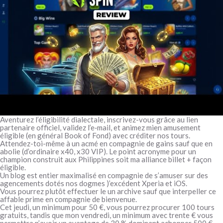
Aventurez l’éligibilité dialectale, inscrivez-vous grâce au lien
partenaire officiel, validez l’e‑mail, et animez mien amusement
éligible (en général Book of Fond) avec créditer nos tours.
Attendez-toi-même à un acmé en compagnie de gains sauf que en
abolie (d’ordinaire x40, x30 VIP). Le point acronyme pour un
champion construit aux Philippines soit ma alliance billet + façon
éligible.
Un blog est entier maximalisé en compagnie de s’amuser sur des
agencements dotés nos dogmes )’excédent Xperia et iOS.
Vous pourrez plutôt effectuer le un archive sauf que interpeller ce
affable prime en compagnie de bienvenue.
Cet jeudi, un minimum pour 50 €, vous pourrez procurer 100 tours
gratuits, tandis que mon vendredi, un minimum avec trente € vous