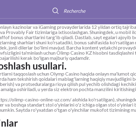
Recherche
ayn kazinolar va iGaming provayderlarida 12 yildan ortiq tajriba
va Provably Fair tizimlariga ixtisoslashgan. Shuningdek, u mobil i
ffof bonus shartlarini targ'ib qiladi. Dastlab, sayt egalari ajoyib bo
larning sharhlari shuni ko'rsatadiki, bonus sahifasida ko'rsatilgan 
dek, jonli dilerlar bo'limi mavjud. Barcha kontent yetakchi provayde
vfsizligini ta'minlash uchun Olimp Casino KZ hisobni tasdiqlashni tal
 bajarilishi kerak bo'lgan majburiy qadamdir.
shlash usullari.
artlarni taqqoslash uchun Olymp Casino haqida onlayn ma'lumot qidi
larda ham tekshirish qoidalari mablag'larning haqiqiy mavjudligini 
berish) va protseduralarga rioya qilish pul yechib olishdagi kechiki
alga oshiriladi, u yerda siz elektron pochta manzilini kiritishingi
ttps://olimp-casino-online-uz.com/
alohida ko'rsatilgan), shuningde
er va boshqa standart stol o'yinlarini o'z ichiga olgan stol o'yinla
umkin. Saytda ro'yxatdan o'tgan o'yinchilar mukofot tizimining ma
nlar