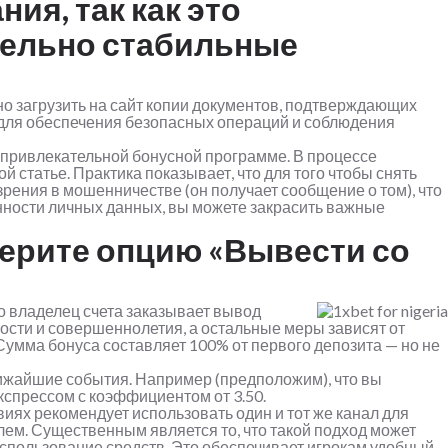
я, так как это
тельно стабильные
но загрузить на сайт копии документов, подтверждающих
и для обеспечения безопасных операций и соблюдения
 привлекательной бонусной программе. В процессе
 статье. Практика показывает, что для того чтобы снять
зрения в мошенничестве (он получает сообщение о том), что
анности личных данных, вы можете закрасить важные
берите опцию «Вывести со
о владелец счета заказывает вывод
ности и совершеннолетия, а остальные меры зависят от
Сумма бонуса составляет 100% от первого депозита — но не
лижайшие события. Например (предположим), что вы
кспрессом с коэффициентом от 3.50.
ях рекомендует использовать один и тот же канал для
ем. Существенным является то, что такой подход может
использование средств. Это обеспечивает игрокам удобный