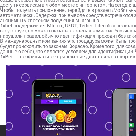
доступ к сервисам в любом месте с интернетом. На сегодняш
Чтобы получить приложение, перейдите в раздел «Мобильн
автоматически. Задержки при выводе средств встречаются 
анонимным способом получения выигрыша.
1xbet поддерживает Bitcoin,, USDT, Tether,, Litecoin и нес
отсутствует, но может взиматься сетевая комиссия блокчейн
нарушали правил, обычно идентификация проходит без каки
В международных компаниях эта процедура может быть прощ
будет происходить по законам Кюрасао. Кроме того, для со
данные о себе), что является условием для идентификации.
1xBet – это официальное приложение для ставок на спорт