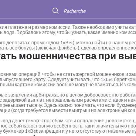
Recherche
вия платежа и размер комиссии. Также необходимо учитывать
ода. Вдобавок к этому, чтобы узнать, какая именно комисси
го депозита с промокодом 1xBet), можно найти на нашем ре
ать все бонусы (включая фрибеты), сделав определенное ко
ать мошенничества при выво
виями операций, чтобы не стать жертвой мошенников и защи
выпустившего карту. Следует учитывать, что 1xbet берет к
итными картами комиссии вообще могут не взиматься. Из кол
рые заявления арбитража, но в целом добросовестно работа
с задержкой выплат, неправильными расчетами ставок и не
ей превышает тысячу. Здесь важно понимать, что если букме
ации (когда требуется вывести выигрыш на электронный коше
ывод денег тем же способом, что и пополнение, невозможен,
ьное
собой как основную особенность, так и значительную пр
букмекер 1xBet запрещен и у него отсутствуют наземные пу