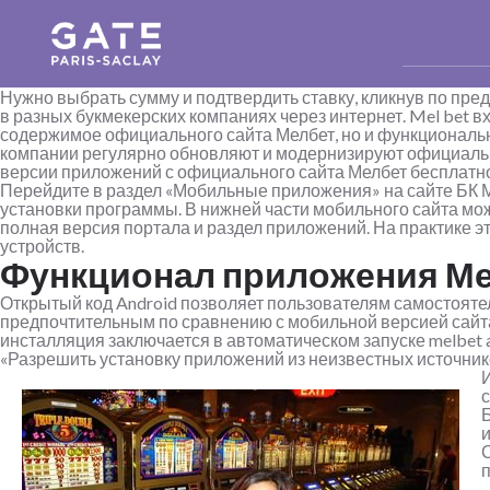
Нужно выбрать сумму и подтвердить ставку, кликнув по пре
в разных букмекерских компаниях через интернет. Mel bet 
содержимое официального сайта Мелбет, но и функциональн
компании регулярно обновляют и модернизируют официальн
версии приложений с официального сайта Мелбет бесплатно
Перейдите в раздел «Мобильные приложения» на сайте БК Ме
установки программы. В нижней части мобильного сайта мо
полная версия портала и раздел приложений. На практике 
устройств.
Функционал приложения М
Открытый код Android позволяет пользователям самостояте
предпочтительным по сравнению с мобильной версией сайта 
инсталляция заключается в автоматическом запуске melbet 
«Разрешить установку приложений из неизвестных источник